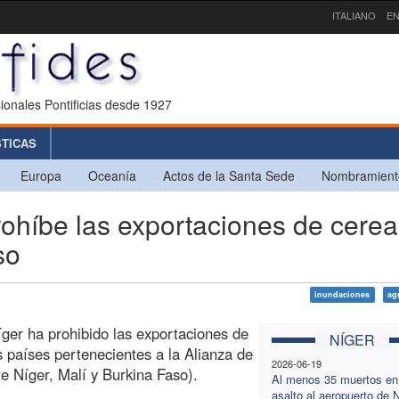
ITALIANO
EN
ionales Pontificias desde 1927
STICAS
Europa
Oceanía
Actos de la Santa Sede
Nombramient
híbe las exportaciones de cerea
so
inundaciones
ag
íger ha prohibido las exportaciones de
NÍGER
s países pertenecientes a la Alianza de
2026-06-19
e Níger, Malí y Burkina Faso).
Al menos 35 muertos en
asalto al aeropuerto de