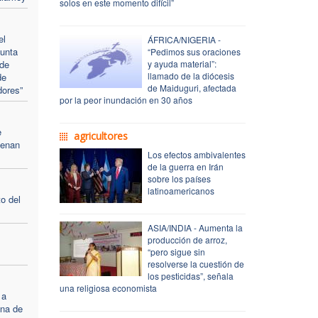
solos en este momento difícil”
el
ÁFRICA/NIGERIA -
junta
“Pedimos sus oraciones
 de
y ayuda material”:
llamado de la diócesis
de
de Maiduguri, afectada
dores”
por la peor inundación en 30 años
e
agricultores
cenan
Los efectos ambivalentes
de la guerra en Irán
sobre los países
latinoamericanos
o del
ASIA/INDIA - Aumenta la
producción de arroz,
“pero sigue sin
resolverse la cuestión de
los pesticidas”, señala
una religiosa economista
 a
ona de