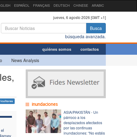
GLISH
ESPAÑOL
FRANÇAIS
DEUTSCH
CHINESE
ARABIC
jueves, 6 agosto 2026 [GMT +1]
Busca
búsqueda avanzada.
quiénes somos
contactos
o
News Analysis
les,
ricultores
inundaciones
ASIA/PAKISTÁN - Un
párroco a los
desplazados afectados
por las continuas
 el
inundaciones: “No estáis
 Niamey