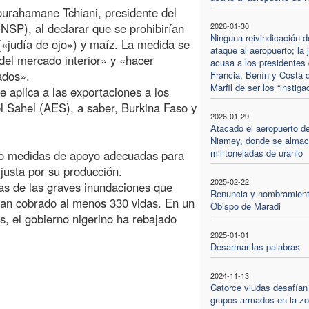
dourahamane Tchiani, presidente del
NSP), al declarar que se prohibirían
2026-01-30
Ninguna reivindicación d
 («judía de ojo») y maíz. La medida se
ataque al aeropuerto; la 
del mercado interior» y «hacer
acusa a los presidentes
ados».
Francia, Benín y Costa 
Marfil de ser los “instiga
e aplica a las exportaciones a los
l Sahel (AES), a saber, Burkina Faso y
2026-01-29
Atacado el aeropuerto d
Niamey, donde se alma
mil toneladas de uranio
do medidas de apoyo adecuadas para
justa por su producción.
2025-02-22
ias de las graves inundaciones que
Renuncia y nombramient
 han cobrado al menos 330 vidas. En un
Obispo de Maradi
ís, el gobierno nigerino ha rebajado
2025-01-01
Desarmar las palabras
2024-11-13
Catorce viudas desafían
grupos armados en la z