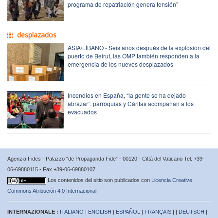
programa de repatriación genera tensión”
desplazados
ASIA/LÍBANO - Seis años después de la explosión del
puerto de Beirut, las OMP también responden a la
emergencia de los nuevos desplazados
Incendios en España, “la gente se ha dejado
abrazar”: parroquias y Cáritas acompañan a los
evacuados
Agenzia Fides - Palazzo “de Propaganda Fide” - 00120 - Città del Vaticano Tel. +39-
06-69880115 - Fax +39-06-69880107
Los contenidos del sitio son publicados con
Licencia Creative
Commons Atribución 4.0 Internacional
INTERNAZIONALE :
ITALIANO
|
ENGLISH
|
ESPAÑOL
|
FRANÇAIS
| |
DEUTSCH
|