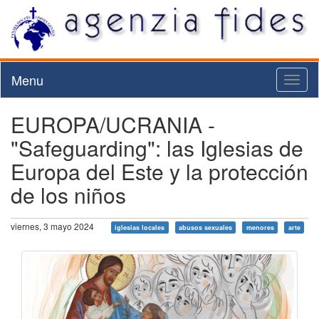
Menu
Toggl
naviga
EUROPA/UCRANIA -
"Safeguarding": las Iglesias de
Europa del Este y la protección
de los niños
viernes, 3 mayo 2024
iglesias locales
abusos sexuales
menores
arte