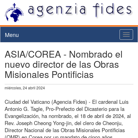
Menu
Toggl
naviga
ASIA/COREA - Nombrado el
nuevo director de las Obras
Misionales Pontificias
miércoles, 24 abril 2024
Ciudad del Vaticano (Agencia Fides) - El cardenal Luis
Antonio G. Tagle, Pro-Prefecto del Dicasterio para la
Evangelización, ha nombrado, el 18 de abril de 2024, al
Rev. Joseph Cheong Yong-jin, del clero de Cheonju,
Director Nacional de las Obras Misionales Pontificias
(OMP) en Corea por un mandato de cinco años.