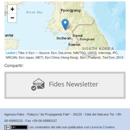
+
−
Leaflet
| Tiles © Esri — Source: Esri, DeLorme, NAVTEQ, USGS, Intermap, iPC,
NRCAN, Esri Japan, METI, Esri China (Hong Kong), Esri (Thailand), TomTom, 2012
Compartir:
Agenzia Fides - Palazzo “de Propaganda Fide” - 00120 - Città del Vaticano Tel. +39-
06-69880115 - Fax +39-06-69880107
Los contenidos del sitio son publicados con
Licencia Creative