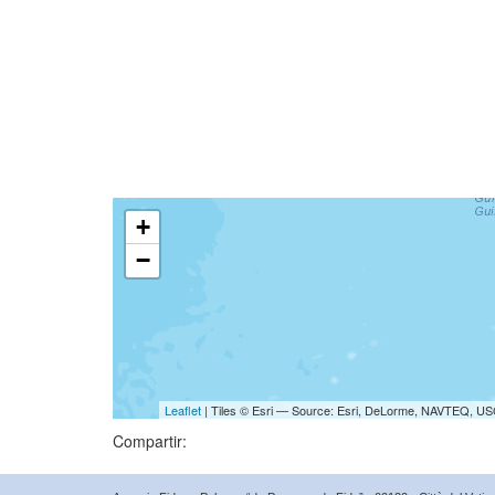
+
−
Leaflet
| Tiles © Esri — Source: Esri, DeLorme, NAVTEQ, USG
Compartir: