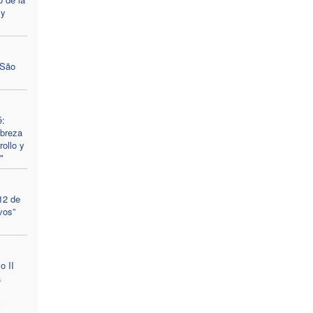
 y
 São
é:
obreza
rollo y
"
12 de
vos”
o II
a
y