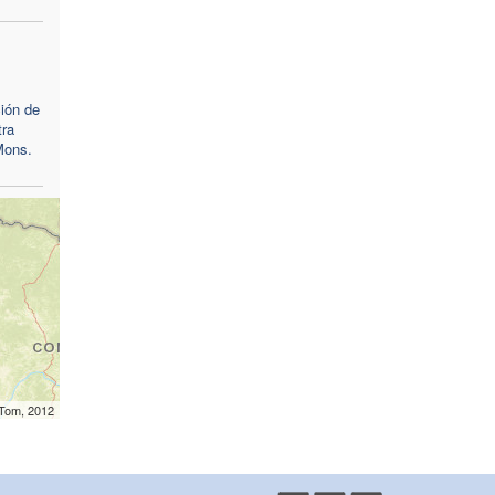
ión de
tra
Mons.
mTom, 2012