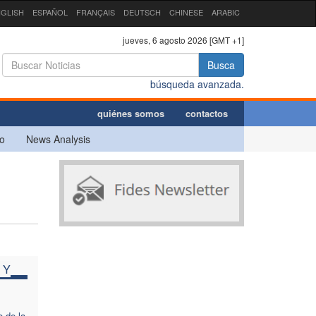
GLISH
ESPAÑOL
FRANÇAIS
DEUTSCH
CHINESE
ARABIC
jueves, 6 agosto 2026 [GMT +1]
Busca
búsqueda avanzada.
quiénes somos
contactos
o
News Analysis
 Y
 de la