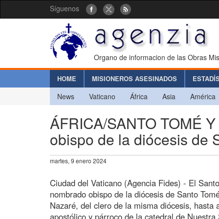
Síguenos
Organo de informacion de las Obras Mis
HOME
MISIONEROS ASESINADOS
ESTADÍ
News
Vaticano
África
Asia
América
ÁFRICA/SANTO TOMÉ Y P
obispo de la diócesis de 
martes, 9 enero 2024
Ciudad del Vaticano (Agencia Fides) - El Santo
nombrado obispo de la diócesis de Santo Tomé 
Nazaré, del clero de la misma diócesis, hasta
apostólico y párroco de la catedral de Nuestr