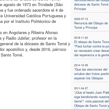
de agosto de 1973 en Trindade (São
diócesis de Santo Tomé
Príncipe
a y fue ordenado sacerdote el 4 de
 la Universidad Católica Portuguesa y
2022-07-13
 por el Instituto Politécnico de
Renuncia del Obispo de
Tomé y Príncipe
o en Angolares y Ribeira Afonso
y Radio Jubilar; profesor en la
2018-11-20
El obispo de Santo Tom
 general de la diócesis de Santo Tomé y
"Para luchar contra la p
dor apostólico y, desde 2016, párroco
es necesario crear desar
e Santo Tomé.
dar esperanza a la gente
2014-10-09
“Que las elecciones del 
octubre den frutos positi
esperan los Obispos
2011-04-27
“¡Que el beato Juan Pabl
siga bendiciendo nuestr
tierra!": nota pastoral del
Obispo de Santo Tomé 