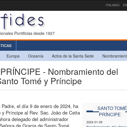
ITALIANO
EN
ionales Pontificias desde 1927
STICAS
Europa
Oceanía
Actos de la Santa Sede
Nombramient
RÍNCIPE - Nombramiento del
Santo Tomé y Príncipe
 Padre, el día 9 de enero de 2024, ha
SANTO TOMÉ
y Príncipe al Rev. Sac. João de Ceita
PRÍNCIPE
 ahora delegado del administrador
2024-01-09
a Señora de Gracia de Santo Tomé.
Nombramiento del obispo