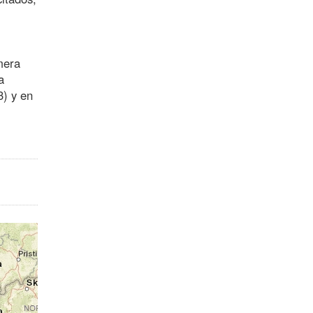
mera
a
3) y en