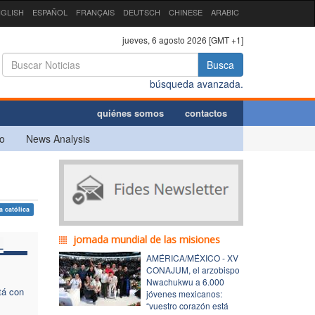
GLISH
ESPAÑOL
FRANÇAIS
DEUTSCH
CHINESE
ARABIC
jueves, 6 agosto 2026 [GMT +1]
Busca
búsqueda avanzada.
quiénes somos
contactos
o
News Analysis
a católica
jornada mundial de las misiones
L
AMÉRICA/MÉXICO - XV
CONAJUM, el arzobispo
Nwachukwu a 6.000
tá con
jóvenes mexicanos:
“vuestro corazón está