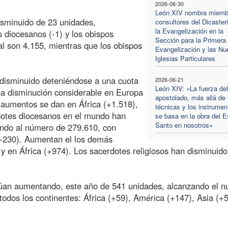
2026-06-30
León XIV nombra miemb
sminuido de 23 unidades,
consultores del Dicaster
la Evangelización en la
 diocesanos (-1) y los obispos
Sección para la Primera
al son 4.155, mientras que los obispos
Evangelización y las Nu
Iglesias Particulares
 disminuido deteniéndose a una cuota
2026-06-21
León XIV: «La fuerza del
a disminución considerable en Europa
apostolado, más allá de 
 aumentos se dan en África (+1.518),
técnicas y los instrumen
dotes diocesanos en el mundo han
se basa en la obra del Es
Santo en nosotros»
ando al número de 279.610, con
(-230). Aumentan el los demás
y en África (+974). Los sacerdotes religiosos han disminuido
úan aumentando, este año de 541 unidades, alcanzando el 
odos los continentes: África (+59), América (+147), Asia (+5