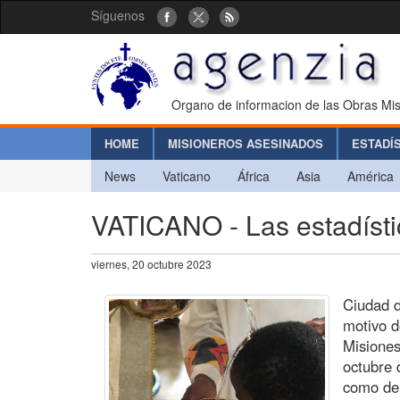
Síguenos
Organo de informacion de las Obras Mis
HOME
MISIONEROS ASESINADOS
ESTADÍ
News
Vaticano
África
Asia
América
VATICANO - Las estadístic
viernes, 20 octubre 2023
Ciudad d
motivo d
Misiones
octubre 
como de 