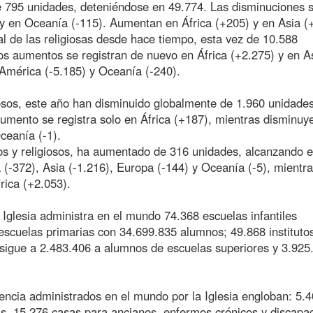
e 795 unidades, deteniéndose en 49.774. Las disminuciones 
 y en Oceanía (-115). Aumentan en África (+205) y en Asia (
al de las religiosas desde hace tiempo, esta vez de 10.588
os aumentos se registran de nuevo en África (+2.275) y en A
 América (-5.185) y Oceanía (-240).
osos, este año han disminuido globalmente de 1.960 unidades
umento se registra solo en África (+187), mientras disminuy
ceanía (-1).
s y religiosos, ha aumentado de 316 unidades, alcanzando e
-372), Asia (-1.216), Europa (-144) y Oceanía (-5), mientra
rica (+2.053).
 Iglesia administra en el mundo 74.368 escuelas infantiles
scuelas primarias con 34.699.835 alumnos; 49.868 instituto
igue a 2.483.406 a alumnos de escuelas superiores y 3.925
stencia administrados en el mundo por la Iglesia engloban: 5.
as, 15.276 casas para ancianos, enfermos crónicos y discapac