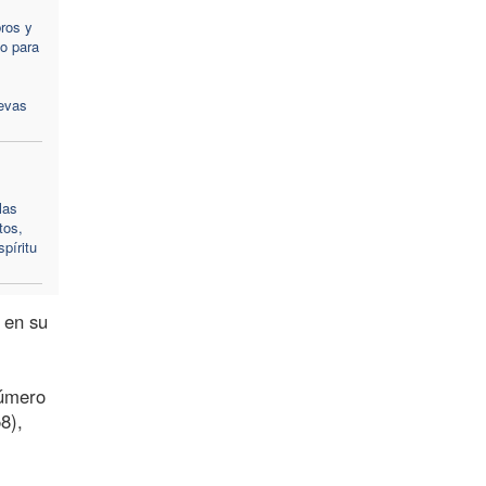
ros y
io para
evas
las
tos,
píritu
 en su
número
8),