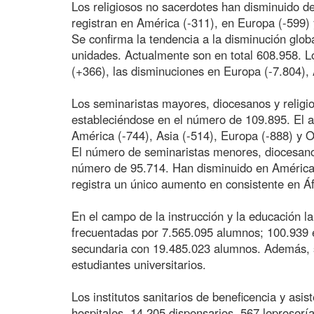
Los religiosos no sacerdotes han disminuido d
registran en América (-311), en Europa (-599)
Se confirma la tendencia a la disminución glob
unidades. Actualmente son en total 608.958. L
(+366), las disminuciones en Europa (-7.804),
Los seminaristas mayores, diocesanos y religi
estableciéndose en el número de 109.895. El a
América (-744), Asia (-514), Europa (-888) y O
El número de seminaristas menores, diocesano
número de 95.714. Han disminuido en América (
registra un único aumento en consistente en Áf
En el campo de la instrucción y la educación la
frecuentadas por 7.565.095 alumnos; 100.939 e
secundaria con 19.485.023 alumnos. Además, s
estudiantes universitarios.
Los institutos sanitarios de beneficencia y asi
hospitales, 14.205 dispensarios, 567 leproserí