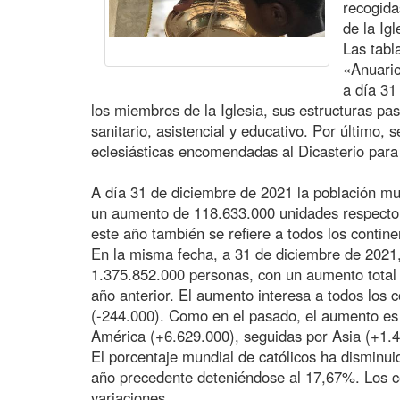
recogida
de la Ig
Las tabl
«Anuario
a día 31
los miembros de la Iglesia, sus estructuras pas
sanitario, asistencial y educativo. Por último, 
eclesiásticas encomendadas al Dicasterio para
A día 31 de diciembre de 2021 la población mu
un aumento de 118.633.000 unidades respecto a
este año también se refiere a todos los contin
En la misma fecha, a 31 de diciembre de 2021,
1.375.852.000 personas, con un aumento total 
año anterior. El aumento interesa a todos los 
(-244.000). Como en el pasado, el aumento es
América (+6.629.000), seguidas por Asia (+1.
El porcentaje mundial de católicos ha disminui
año precedente deteniéndose al 17,67%. Los c
variaciones.