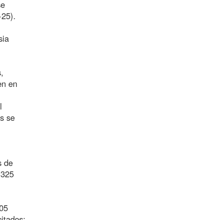
se
+25).
sia
,
en en
l
s se
s de
.325
405
itados;