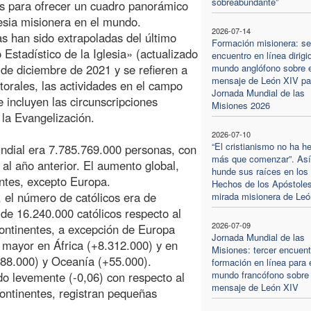
sobreabundante”
s para ofrecer un cuadro panorámico
lesia misionera en el mundo.
2026-07-14
as han sido extrapoladas del último
Formación misionera: s
 Estadístico de la Iglesia» (actualizado
encuentro en línea dirigi
 de diciembre de 2021 y se refieren a
mundo anglófono sobre e
mensaje de León XIV par
torales, las actividades en el campo
Jornada Mundial de las
se incluyen las circunscripciones
Misiones 2026
 la Evangelización.
2026-07-10
“El cristianismo no ha h
ndial era 7.785.769.000 personas, con
más que comenzar”. Así
l año anterior. El aumento global,
hunde sus raíces en los
entes, excepto Europa.
Hechos de los Apóstoles
 el número de católicos era de
mirada misionera de Le
de 16.240.000 católicos respecto al
2026-07-09
continentes, a excepción de Europa
Jornada Mundial de las
 mayor en África (+8.312.000) y en
Misiones: tercer encuent
488.000) y Oceanía (+55.000).
formación en línea para 
mundo francófono sobre 
do levemente (-0,06) con respecto al
mensaje de León XIV
ontinentes, registran pequeñas