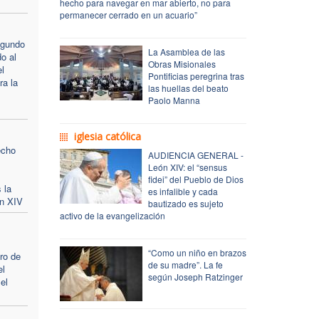
hecho para navegar en mar abierto, no para
permanecer cerrado en un acuario”
egundo
La Asamblea de las
do al
Obras Misionales
l
Pontificias peregrina tras
a la
las huellas del beato
Paolo Manna
iglesia católica
echo
AUDIENCIA GENERAL -
León XIV: el “sensus
fidei” del Pueblo de Dios
 la
es infalible y cada
ón XIV
bautizado es sujeto
activo de la evangelización
“Como un niño en brazos
ro de
de su madre”. La fe
el
según Joseph Ratzinger
el