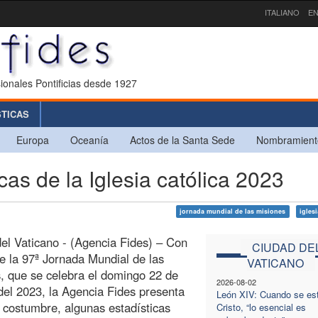
ITALIANO
EN
ionales Pontificias desde 1927
STICAS
Europa
Oceanía
Actos de la Santa Sede
Nombramient
as de la Iglesia católica 2023
jornada mundial de las misiones
iglesi
el Vaticano - (Agencia Fides) – Con
CIUDAD DE
e la 97ª Jornada Mundial de las
VATICANO
, que se celebra el domingo 22 de
2026-08-02
del 2023, la Agencia Fides presenta
León XIV: Cuando se es
costumbre, algunas estadísticas
Cristo, “lo esencial es