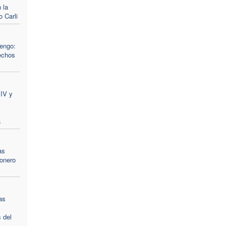
 la
 Carli
engo:
echos
XIV y
a
as
ionero
as
s del