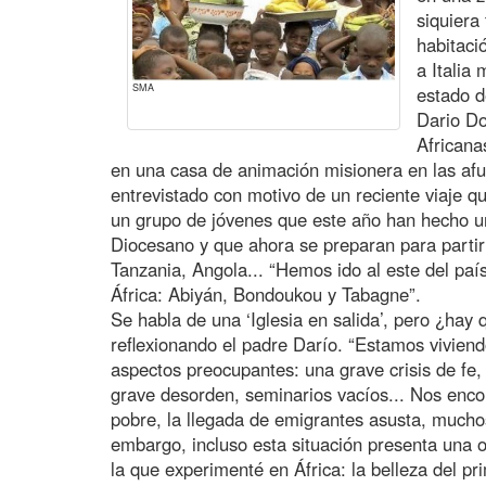
siquiera
habitaci
a Italia
SMA
estado d
Dario Do
Africana
en una casa de animación misionera en las afu
entrevistado con motivo de un reciente viaje q
un grupo de jóvenes que este año han hecho un
Diocesano y que ahora se preparan para parti
Tanzania, Angola... “Hemos ido al este del pa
África: Abiyán, Bondoukou y Tabagne”.
Se habla de una ‘Iglesia en salida’, pero ¿hay 
reflexionando el padre Darío. “Estamos vivie
aspectos preocupantes: una grave crisis de fe, 
grave desorden, seminarios vacíos... Nos enc
pobre, la llegada de emigrantes asusta, mucho
embargo, incluso esta situación presenta una o
la que experimenté en África: la belleza del p