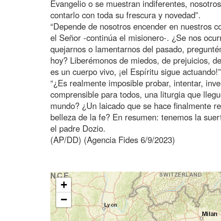
Evangelio o se muestran indiferentes, nosotros
contarlo con toda su frescura y novedad”.
“Depende de nosotros encender en nuestros co
el Señor -continúa el misionero-. ¿Se nos ocu
quejarnos o lamentarnos del pasado, pregunt
hoy? Liberémonos de miedos, de prejuicios, del
es un cuerpo vivo, ¡el Espíritu sigue actuando!”
“¿Es realmente imposible probar, intentar, inv
comprensible para todos, una liturgia que lleg
mundo? ¿Un laicado que se hace finalmente re
belleza de la fe? En resumen: tenemos la suert
el padre Dozio.
(AP/DD) (Agencia Fides 6/9/2023)
+
−