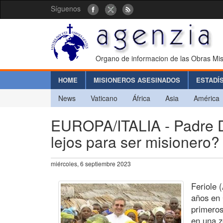
Síguenos
Organo de informacion de las Obras Mis
HOME
MISIONEROS ASESINADOS
ESTADÍ
News
Vaticano
África
Asia
América
EUROPA/ITALIA - Padre Da
lejos para ser misionero?
miércoles, 6 septiembre 2023
Feriole 
años en 
primeros
en una z