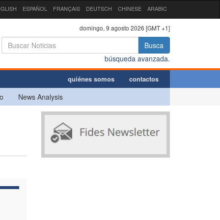
GLISH
ESPAÑOL
FRANÇAIS
DEUTSCH
CHINESE
ARABIC
domingo, 9 agosto 2026 [GMT +1]
Busca
búsqueda avanzada.
quiénes somos
contactos
o
News Analysis
l