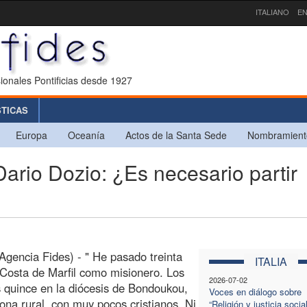
ITALIANO
EN
ionales Pontificias desde 1927
STICAS
Europa
Oceanía
Actos de la Santa Sede
Nombramient
rio Dozio: ¿Es necesario partir
(Agencia Fides) - " He pasado treinta
ITALIA
Costa de Marfil como misionero. Los
2026-07-02
 quince en la diócesis de Bondoukou,
Voces en diálogo sobre
ona rural, con muy pocos cristianos. Ni
“Religión y justicia socia