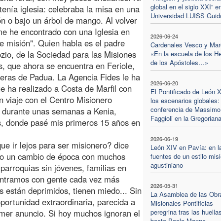
global en el siglo XXI” en
 tenía iglesia: celebraba la misa en una
Universidad LUISS Guido
ón o bajo un árbol de mango. Al volver
 me he encontrado con una Iglesia en
2026-06-24
e misión". Quien habla es el padre
Cardenales Vesco y Mar
zio, de la Sociedad para las Misiones
«En la escuela de los H
de los Apóstoles…»
s, que ahora se encuentra en Feriole,
eras de Padua. La Agencia Fides le ha
2026-06-20
ue ha realizado a Costa de Marfil con
El Pontificado de León 
 viaje con el Centro Misionero
los escenarios globales:
conferencia de Massimo
r durante unas semanas a Kenia,
Faggioli en la Gregorian
ís, donde pasé mis primeros 15 años en
2026-06-19
que ir lejos para ser misionero? dice
León XIV en Pavía: en l
ndo un cambio de época con muchos
fuentes de un estilo mis
agustiniano
parroquias sin jóvenes, familias en
ontramos con gente cada vez más
2026-05-31
s están deprimidos, tienen miedo... Sin
La Asamblea de las Obr
portunidad extraordinaria, parecida a
Misionales Pontificias
rimer anuncio. Si hoy muchos ignoran el
peregrina tras las huella
beato Paolo Manna