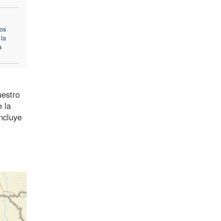
cos
 la
a
uestro
 la
ncluye