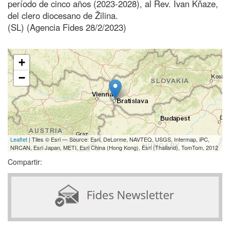
período de cinco años (2023-2028), al Rev. Ivan Kňaze,
del clero diocesano de Žilina.
(SL) (Agencia Fides 28/2/2023)
+
−
Leaflet
| Tiles © Esri — Source: Esri, DeLorme, NAVTEQ, USGS, Intermap, iPC,
NRCAN, Esri Japan, METI, Esri China (Hong Kong), Esri (Thailand), TomTom, 2012
Compartir: