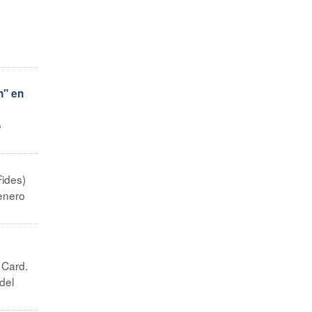
n" en
o
Fides)
 enero
 Card.
del