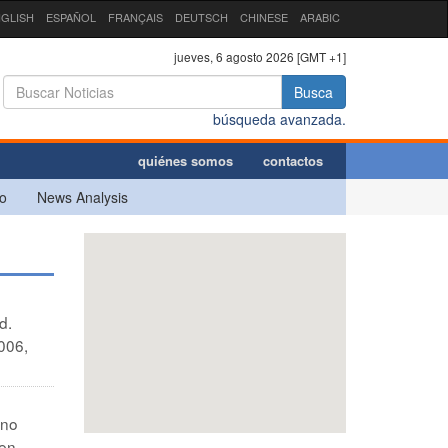
GLISH
ESPAÑOL
FRANÇAIS
DEUTSCH
CHINESE
ARABIC
jueves, 6 agosto 2026 [GMT +1]
Busca
búsqueda avanzada.
quiénes somos
contactos
o
News Analysis
d.
006,
ano
 en