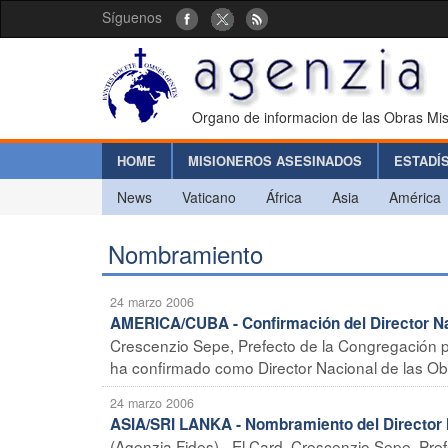
Síguenos
Organo de informacion de las Obras Mis
HOME
MISIONEROS ASESINADOS
ESTADÍ
News
Vaticano
África
Asia
América
Nombramiento
24 marzo 2006
AMERICA/CUBA - Confirmación del Director N
Crescenzio Sepe, Prefecto de la Congregación p
ha confirmado como Director Nacional de las Obr
24 marzo 2006
ASIA/SRI LANKA - Nombramiento del Director N
(Agenzia Fides) - El Card. Crescenzio Sepe, Pre