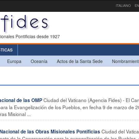
ITALIANO
EN
ionales Pontificias desde 1927
STICAS
Europa
Oceanía
Actos de la Santa Sede
Nombramient
Ciudad del Vaticano (Agencia Fides) - El Car
acional de las OMP
ara la Evangelización de los Pueblos, en fecha 9 de marzo de 2
as Misional ...
Ciudad del Vatic
acional de las Obras Misionales Pontificias
fecto de la Congregación para la evangelización de los Pueblos,