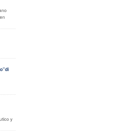
cano
 en
o”di
tico y