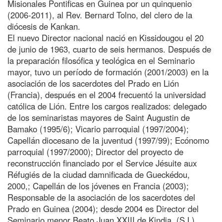
Misionales Pontificas en Guinea por un quinquenio
(2006-2011), al Rev. Bernard Tolno, del clero de la
diócesis de Kankan.
El nuevo Director nacional nació en Kissidougou el 20
de junio de 1963, cuarto de seis hermanos. Después de
la preparación filosófica y teológica en el Seminario
mayor, tuvo un período de formación (2001/2003) en la
asociación de los sacerdotes del Prado en Lión
(Francia), después en el 2004 frecuentó la universidad
católica de Lión. Entre los cargos realizados: delegado
de los seminaristas mayores de Saint Augustin de
Bamako (1995/6); Vicario parroquial (1997/2004);
Capellán diocesano de la juventud (1997/99); Ecónomo
parroquial (1997/2000); Director del proyecto de
reconstrucción financiado por el Service Jésuite aux
Réfugiés de la ciudad damnificada de Gueckédou,
2000,; Capellán de los jóvenes en Francia (2003);
Responsable de la asociación de los sacerdotes del
Prado en Guinea (2004); desde 2004 es Director del
Seminario menor Beato Juan XXIII de Kindia. (S.L)