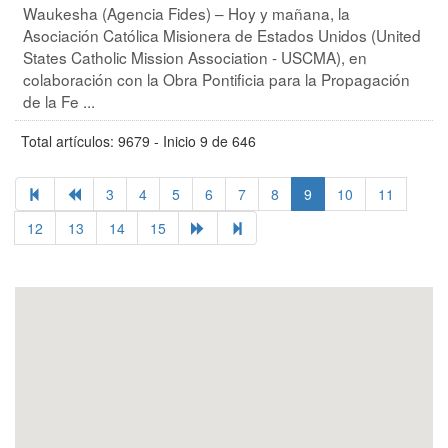
Waukesha (Agencia Fides) – Hoy y mañana, la
Asociación Católica Misionera de Estados Unidos (United
States Catholic Mission Association - USCMA), en
colaboración con la Obra Pontificia para la Propagación
de la Fe ...
Total artículos: 9679 - Inicio 9 de 646
3
4
5
6
7
8
9
10
11
12
13
14
15