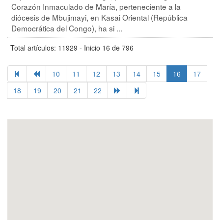
Corazón Inmaculado de María, perteneciente a la
diócesis de Mbujimayi, en Kasai Oriental (República
Democrática del Congo), ha si ...
Total artículos: 11929 - Inicio 16 de 796
10
11
12
13
14
15
16
17
18
19
20
21
22