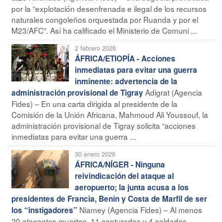
por la “explotación desenfrenada e ilegal de los recursos
naturales congoleños orquestada por Ruanda y por el
M23/AFC”. Así ha calificado el Ministerio de Comuni ...
2 febrero 2026
ÁFRICA/ETIOPÍA - Acciones
inmediatas para evitar una guerra
inminente: advertencia de la
Adigrat (Agencia
administración provisional de Tigray
Fides) – En una carta dirigida al presidente de la
Comisión de la Unión Africana, Mahmoud Ali Youssouf, la
administración provisional de Tigray solicita “acciones
inmediatas para evitar una guerra ...
30 enero 2026
ÁFRICA/NÍGER - Ninguna
reivindicación del ataque al
aeropuerto; la junta acusa a los
presidentes de Francia, Benín y Costa de Marfil de ser
Niamey (Agencia Fides) – Al menos
los “instigadores”
20 atacantes muertos, 11 capturados y 4 soldados