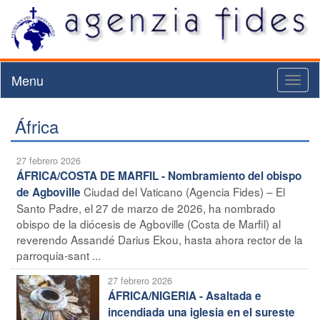
Menu
Toggl
naviga
África
27 febrero 2026
ÁFRICA/COSTA DE MARFIL - Nombramiento del obispo
Ciudad del Vaticano (Agencia Fides) – El
de Agboville
Santo Padre, el 27 de marzo de 2026, ha nombrado
obispo de la diócesis de Agboville (Costa de Marfil) al
reverendo Assandé Darius Ekou, hasta ahora rector de la
parroquia-sant ...
27 febrero 2026
ÁFRICA/NIGERIA - Asaltada e
incendiada una iglesia en el sureste