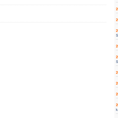
2
2
2
S
2
2
S
2
2
2
2
k