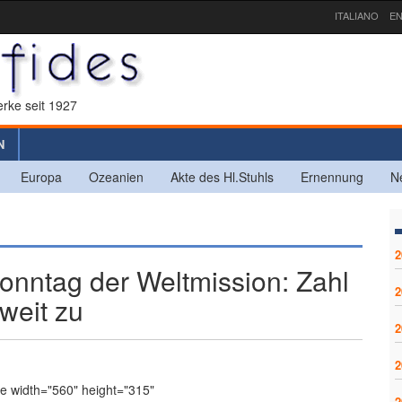
ITALIANO
EN
rke seit 1927
N
Europa
Ozeanien
Akte des Hl.Stuhls
Ernennung
N
2
nntag der Weltmission: Zahl
2
weit zu
2
2
e width="560" height="315"
2