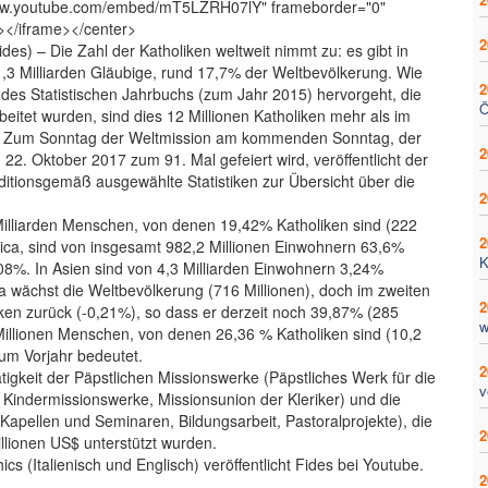
www.youtube.com/embed/mT5LZRH07lY" frameborder="0"
n></iframe></center>
2
ides) – Die Zahl der Katholiken weltweit nimmt zu: es gibt in
 1,3 Milliarden Gläubige, rund 17,7% der Weltbevölkerung. Wie
2
des Statistischen Jahrbuchs (zum Jahr 2015) hervorgeht, die
Ö
eitet wurden, sind dies 12 Millionen Katholiken mehr als im
). Zum Sonntag der Weltmission am kommenden Sonntag, der
2
22. Oktober 2017 zum 91. Mal gefeiert wird, veröffentlicht der
aditionsgemäß ausgewählte Statistiken zur Übersicht über die
2
 Milliarden Menschen, von denen 19,42% Katholiken sind (222
2
rica, sind von insgesamt 982,2 Millionen Einwohnern 63,6%
K
08%. In Asien sind von 4,3 Milliarden Einwohnern 3,24%
ropa wächst die Weltbevölkerung (716 Millionen), doch im zweiten
2
iken zurück (-0,21%), so dass er derzeit noch 39,87% (285
w
 Millionen Menschen, von denen 26,36 % Katholiken sind (10,2
zum Vorjahr bedeutet.
2
igkeit der Päpstlichen Missionswerke (Päpstliches Werk für die
v
 Kindermissionswerke, Missionsunion der Kleriker) und die
apellen und Seminaren, Bildungsarbeit, Pastoralprojekte), die
2
lionen US$ unterstützt wurden.
cs (Italienisch und Englisch) veröffentlicht Fides bei Youtube.
2