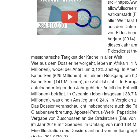
src="https://
allowfullscree
Vatikanstadt (F
aller Welt fast
aus den Daten 
von Fides bearb
Vorjahr (2014
dieses Jahr am 
Fidesdienst tr
missionarische Tätigkeit der Kirche in aller Welt.
Wie aus dem Dossier hervorgeht, leben in Afrika 1, 1
Millionen), wobei der Anteil um 0,12% anstieg. In Ame
Katholiken (625 Millionen), mit einem Rückgang um 0,
Katholiken, (141 Millionen), die Zahl ist stabil. In Eu
aufeinander folgenden Jahr geht der Anteil der Kathol
Millionen) beträgt. In Ozeanien leben insgesamt 38,7
Millionen), was einen Anstieg um 0,24% im Vergleich 
Das Dossier veranschaulicht insbesondere auch die Tät
Glaubensverbreitung, Apostel-Petrus-Werk, Päpstliche
Vergabe von Zuschüssen an die Ortskirchen (Bau von K
im Jahr 2016 mit Spenden im Umfang von rund 134 Mil
Eine Illustration des Dossiers anhand von motion graphi
(Fides 20/10/2017)