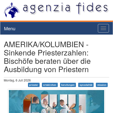
Menu
Toggl
naviga
AMERIKA/KOLUMBIEN -
Sinkende Priesterzahlen:
Bischöfe beraten über die
Ausbildung von Priestern
Montag, 6 Juli 2026
priester
ortskirchen
berufungen
synodalität
mission