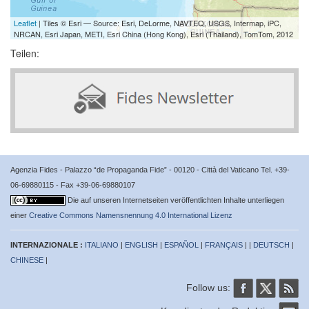
Leaflet
| Tiles © Esri — Source: Esri, DeLorme, NAVTEQ, USGS, Intermap, iPC,
NRCAN, Esri Japan, METI, Esri China (Hong Kong), Esri (Thailand), TomTom, 2012
Teilen:
Agenzia Fides - Palazzo “de Propaganda Fide” - 00120 - Città del Vaticano Tel. +39-
06-69880115 - Fax +39-06-69880107
Die auf unseren Internetseiten veröffentlichten Inhalte unterliegen
einer
Creative Commons Namensnennung 4.0 International Lizenz
INTERNAZIONALE :
ITALIANO
|
ENGLISH
|
ESPAÑOL
|
FRANÇAIS
| |
DEUTSCH
|
CHINESE
|
Follow us: