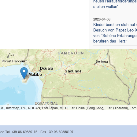
neuen Herausforderunge
stellen wollen”
2026-04-08
Kinder bereiten sich auf
Besuch von Papst Leo X
vor: “Schöne Erfahrunge
berühren das Herz”
S, Intermap, iPC, NRCAN, Esri Japan, METI, Esri China (Hong Kong), Esri (Thailand), To
icano Tel. +39-06-69880115 - Fax +39-06-69880107