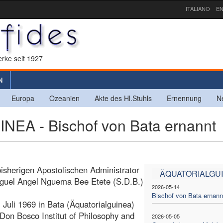
ITALIANO
EN
rke seit 1927
N
Europa
Ozeanien
Akte des Hl.Stuhls
Ernennung
N
A - Bischof von Bata ernannt
bisherigen Apostolischen Administrator
ÄQUATORIALGU
iguel Angel Nguema Bee Etete (S.D.B.)
2026-05-14
Bischof von Bata ernann
uli 1969 in Bata (Äquatorialguinea)
on Bosco Institut of Philosophy and
2026-05-05