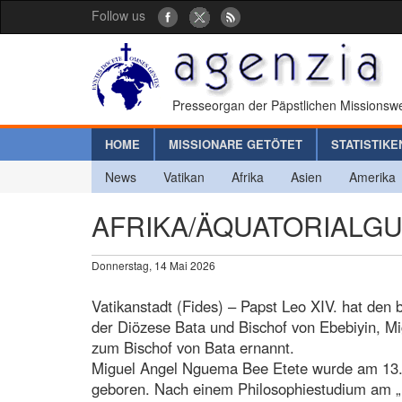
Follow us
Presseorgan der Päpstlichen Missionswe
HOME
MISSIONARE GETÖTET
STATISTIKE
News
Vatikan
Afrika
Asien
Amerika
AFRIKA/ÄQUATORIALGUINE
Donnerstag, 14 Mai 2026
Vatikanstadt (Fides) – Papst Leo XIV. hat den 
der Diözese Bata und Bischof von Ebebiyin, M
zum Bischof von Bata ernannt.
Miguel Angel Nguema Bee Etete wurde am 13. J
geboren. Nach einem Philosophiestudium am „D