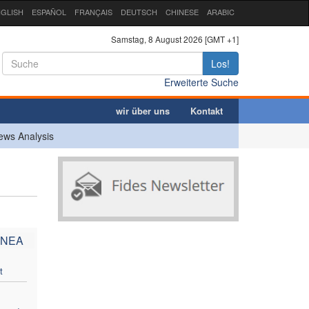
GLISH
ESPAÑOL
FRANÇAIS
DEUTSCH
CHINESE
ARABIC
Samstag, 8 August 2026 [GMT +1]
Los!
Erweiterte Suche
wir über uns
Kontakt
ews Analysis
INEA
t