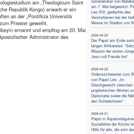
Generalvikar von Malabo
ologiestudium am „Theologicum Saint
am 7. Mai beigesetzt: P
che Republik Kongo) erwarb er ein
Leo XIV. gedachte des
ten an der „Pontificia Università
Verstorbenen bei der hei
zum Priester geweiht.
Messe im Stadion von 
ibeyín ernannt und empfing am 20. Mai
2026-04-23
Apostolischer Administrator des
Der Papst am Ende sein
langen Afrikareise: “Setz
Mission der ersten Jüng
Jesu voll Freude fort“
2026-04-22
Ordensschwester zum 
von Papst Leo: „Im
Gleichgewicht zwischen
prophetischen Worten u
Diplomatie sowie die Nä
den Schwächsten“
2026-04-21
Papst in Äquatorialguine
Soziallehre der Kirche is
Hilfe für alle, die sich de