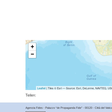
+
−
Leaflet
| Tiles © Esri — Source: Esri, DeLorme, NAVTEQ, USG
Teilen:
Agenzia Fides - Palazzo “de Propaganda Fide” - 00120 - Città del Vat