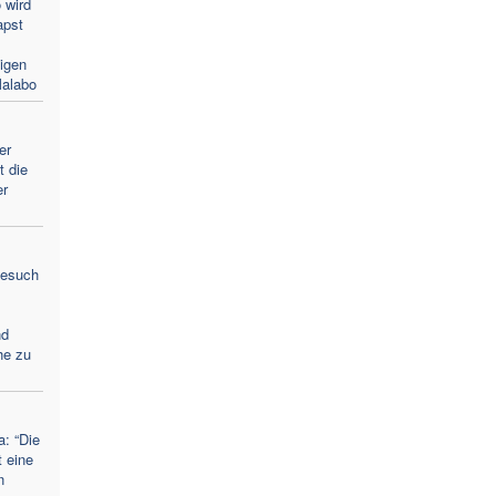
 wird
apst
ligen
Malabo
er
t die
er
Besuch
nd
he zu
a: “Die
t eine
n