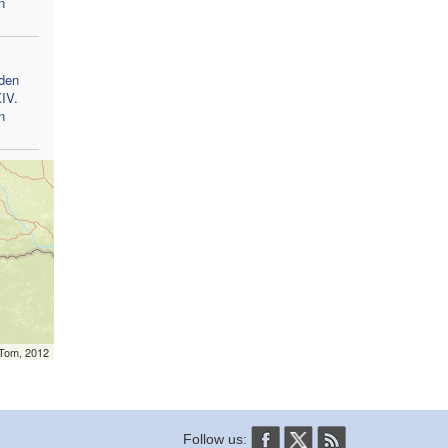
n
 den
IV.
n
mTom, 2012
Follow us: