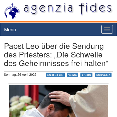
Menu
Toggl
naviga
Papst Leo über die Sendung
des Priesters: „Die Schwelle
des Geheimnisses frei halten“
Sonntag, 26 April 2026
papst leo xiv.
weihen
priester
berufungen