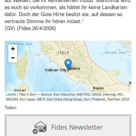
es euch so vorkommen, als hättet ihr keine Landkarten
dafür. Doch der Gute Hirte besitzt sie, auf dessen so
vertraute Stimme ihr hören müsst.“
(GV) (Fides 26/4/2026)
+
−
Leaflet
| Tiles © Esri — Source: Esri, DeLorme, NAVTEQ, USGS, Intermap, iPC,
NRCAN, Esri Japan, METI, Esri China (Hong Kong), Esri (Thailand), TomTom, 2012
Teilen: