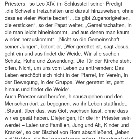
Priesters– so Leo XIV. im Schlussteil seiner Predigt –
„die Schwelle freizuhalten und darauf hinzuweisen, ohne
dass es vieler Worte bedarf“. „Es gibt Zugehörigkeiten,
die ersticken“, so der Papst weiter, „Gemeinschaften, in
die man leicht hineinkommt, und aus denen man kaum
wieder herauskommt“. „Nicht so die Gemeinschaft
seiner Jünger“, betont er, „Wer gerettet ist, sagt Jesus,
geht ein und aus findet die Weide. Wir alle suchen
Schutz, Ruhe und Zuwendung: Die Tür der Kirche steht
offen. Nicht, um uns vom Leben zu entfremden: Das
Leben erschöpft sich nicht in der Pfarrei, im Verein, in
der Bewegung, in der Gruppe. Wer gerettet ist, geht
hinaus und findet die Weide“.
Auch Priester sind berufen, hinauszugehen und den
Menschen dort zu begegnen, wo ihr Leben stattfindet.
„Staunt, über das, was Gott wachsen lässt, ohne dass
wir es gesät haben. Diejenigen, für die ihr Priester sein
werdet – Laien und Familien, Jung und Alt, Kinder und
Kranke“, so der Bischof von Rom abschließend, „leben
auf Weiden, die ihr kennenlernen müsst. Manchmal wird