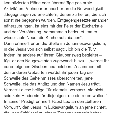
komplizierten Pläne oder übermäßige pastorale
Aktivitäten. Vielmehr erinnert er an die Notwendigkeit
„Begegnungen zu erleichtern, denen zu helfen, die sich
sonst nie begegnen würden. Entgegengesetzte einander
näherzubringen, ist eins mit der Feier der Eucharistie
und der Versöhnung. Versammeln bedeutet immer
wieder aufs Neue, die Kirche aufzubauen“.
Dann erinnert er an die Stelle im Johannesevangelium,
in der Jesus von sich selbst sagt: „Ich bin die Tür.“
Indem ihr andere auf ihrem Glaubensweg begleitet –
fügt er den Neugeweihten zugewandt hinzu – „werdet ihr
euren eigenen Glauben neu beleben. Zusammen mit
den anderen Getauften werdet ihr jeden Tag die
Schwelle des Geheimnisses überschreiten, jene
Schwelle, die das Antlitz und den Namen Jesu trägt.
Verdeckt diese heilige Tür niemals, versperrt sie nicht,
seid kein Hindernis für diejenigen, die eintreten wollen.“
In seiner Predigt erinnert Papst Leo an den „bitteren
Vorwurf“, den Jesus im Lukasvangelium an jene richtet,
die „den Schlüssel zu einem Zugang versteckt haben,