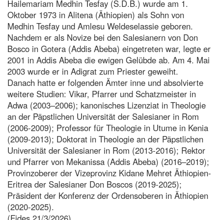
Hailemariam Medhin Tesfay (S.D.B.) wurde am 1.
Oktober 1973 in Alitena (Äthiopien) als Sohn von
Medhin Tesfay und Amlesu Weldeselassie geboren.
Nachdem er als Novize bei den Salesianern von Don
Bosco in Gotera (Addis Abeba) eingetreten war, legte er
2001 in Addis Abeba die ewigen Gelübde ab. Am 4. Mai
2003 wurde er in Adigrat zum Priester geweiht.
Danach hatte er folgenden Ämter inne und absolvierte
weitere Studien: Vikar, Pfarrer und Schatzmeister in
Adwa (2003–2006); kanonisches Lizenziat in Theologie
an der Päpstlichen Universität der Salesianer in Rom
(2006-2009); Professor für Theologie in Utume in Kenia
(2009-2013); Doktorat in Theologie an der Päpstlichen
Universität der Salesianer in Rom (2013-2016); Rektor
und Pfarrer von Mekanissa (Addis Abeba) (2016–2019);
Provinzoberer der Vizeprovinz Kidane Mehret Äthiopien-
Eritrea der Salesianer Don Boscos (2019-2025);
Präsident der Konferenz der Ordensoberen in Äthiopien
(2020-2025).
(Fides 21/3/2026)