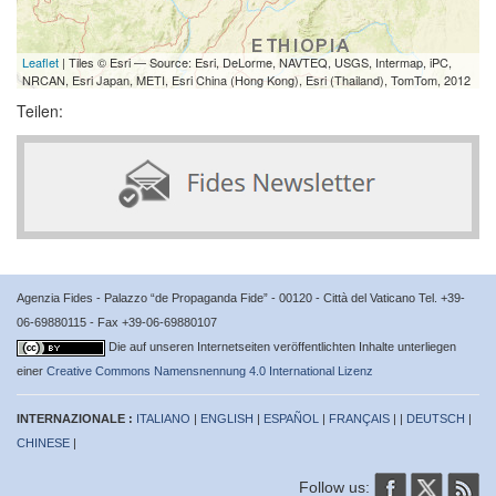
Leaflet
| Tiles © Esri — Source: Esri, DeLorme, NAVTEQ, USGS, Intermap, iPC,
NRCAN, Esri Japan, METI, Esri China (Hong Kong), Esri (Thailand), TomTom, 2012
Teilen:
Agenzia Fides - Palazzo “de Propaganda Fide” - 00120 - Città del Vaticano Tel. +39-
06-69880115 - Fax +39-06-69880107
Die auf unseren Internetseiten veröffentlichten Inhalte unterliegen
einer
Creative Commons Namensnennung 4.0 International Lizenz
INTERNAZIONALE :
ITALIANO
|
ENGLISH
|
ESPAÑOL
|
FRANÇAIS
| |
DEUTSCH
|
CHINESE
|
Follow us: