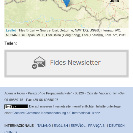
Leaflet
| Tiles © Esri — Source: Esri, DeLorme, NAVTEQ, USGS, Intermap, iPC,
NRCAN, Esri Japan, METI, Esri China (Hong Kong), Esri (Thailand), TomTom, 2012
Teilen:
Agenzia Fides - Palazzo “de Propaganda Fide” - 00120 - Città del Vaticano Tel. +39-
06-69880115 - Fax +39-06-69880107
Die auf unseren Internetseiten veröffentlichten Inhalte unterliegen
einer
Creative Commons Namensnennung 4.0 International Lizenz
INTERNAZIONALE :
ITALIANO
|
ENGLISH
|
ESPAÑOL
|
FRANÇAIS
| |
DEUTSCH
|
CHINESE
|