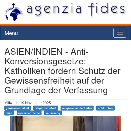
Menu
Toggl
naviga
ASIEN/INDIEN - Anti-
Konversionsgesetze:
Katholiken fordern Schutz der
Gewissensfreiheit auf der
Grundlage der Verfassung
Mittwoch, 19 November 2025
gewissensfreiheit
religionsfreiheit
religiöse minderheiten
ortskirchen
laien
menschenrechte
verfassung