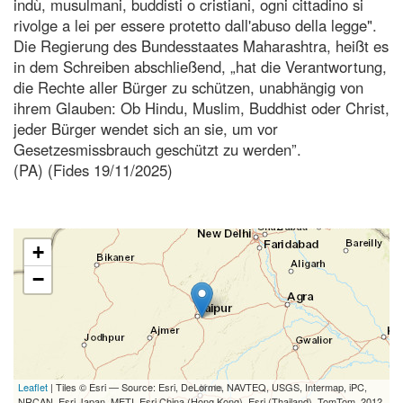
indù, musulmani, buddisti o cristiani, ogni cittadino si
rivolge a lei per essere protetto dall'abuso della legge".
Die Regierung des Bundesstaates Maharashtra, heißt es
in dem Schreiben abschließend, „hat die Verantwortung,
die Rechte aller Bürger zu schützen, unabhängig von
ihrem Glauben: Ob Hindu, Muslim, Buddhist oder Christ,
jeder Bürger wendet sich an sie, um vor
Gesetzesmissbrauch geschützt zu werden”.
(PA) (Fides 19/11/2025)
+
−
Leaflet
| Tiles © Esri — Source: Esri, DeLorme, NAVTEQ, USGS, Intermap, iPC,
NRCAN, Esri Japan, METI, Esri China (Hong Kong), Esri (Thailand), TomTom, 2012