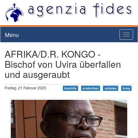
Menu
Toggl
naviga
AFRIKA/D.R. KONGO -
Bischof von Uvira überfallen
und ausgeraubt
Freitag, 21 Februar 2025
bischöfe
ortskirchen
soldaten
krieg