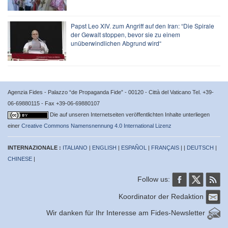
Papst Leo XIV. zum Angriff auf den Iran: “Die Spirale
der Gewalt stoppen, bevor sie zu einem
unüberwindlichen Abgrund wird“
Agenzia Fides - Palazzo “de Propaganda Fide” - 00120 - Città del Vaticano Tel. +39-
06-69880115 - Fax +39-06-69880107
Die auf unseren Internetseiten veröffentlichten Inhalte unterliegen
einer
Creative Commons Namensnennung 4.0 International Lizenz
INTERNAZIONALE :
ITALIANO
|
ENGLISH
|
ESPAÑOL
|
FRANÇAIS
| |
DEUTSCH
|
CHINESE
|
Follow us:
Koordinator der Redaktion
Wir danken für Ihr Interesse am Fides-Newsletter