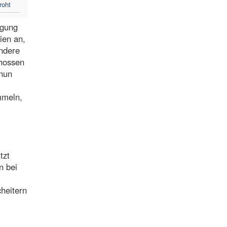
roht
egung
ien an,
andere
chossen
 nun
mmeln,
tzt
n bei
heitern