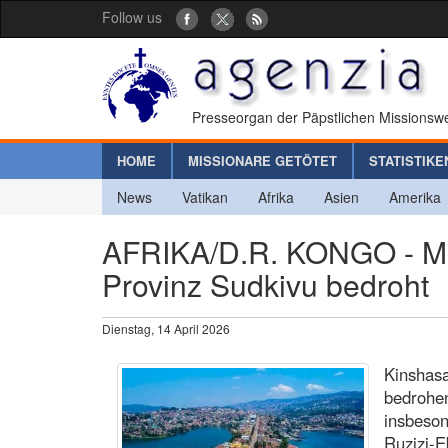
Follow us
Presseorgan der Päpstlichen Missionswe
HOME
MISSIONARE GETÖTET
STATISTIKE
News
Vatikan
Afrika
Asien
Amerika
AFRIKA/D.R. KONGO - Men
Provinz Sudkivu bedroht
Dienstag, 14 April 2026
Kinshas
bedrohen
insbeson
Ruzizi-E