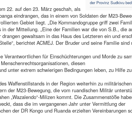
der Provinz Sudkivu bed
om 22. auf den 23. März geschah, als
ubanga eindrangen, das in einem von Soldaten der M23-Bew
ollierten Gebiet liegt. „Die Kommandogruppe griff zwei Famil
 in der Mitteilung. „Eine der Familien war die von S.B., die 
er drangen gewaltsam in das Haus des Letzteren ein und ers
Stelle“, berichtet ACMEJ. Der Bruder und seine Familie sind
ie Verantwortlichen für Einschüchterungen und Morde zu sa
en Menschenrechtsorganisationen, diesen
und unter extrem schwierigen Bedingungen leben, zu Hilfe zu
 des Waffenstillstands in der Region weiterhin zu militärischen
n der M23-Bewegung, die vom ruandischen Militär unterstü
nahen „Wazalendo“-Milizen kommt. Die Zusammenstöße habe
eckt, dass die im vergangenen Jahr unter Vermittlung der
wischen der DR Kongo und Ruanda erzielten Vereinbarungen sc