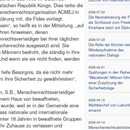
ischen Republik Kongo. Dies teilte die
Menschenrechtsorganisation ACMEJ in
2026-07-24
Die Neutralisierung der
lärung mit, die Fides vorliegt.
als Schlüssel zum Fried
sen“, so heißt es in der Mitteilung, „auf
Kinshasa setzt auf Dipl
hren hinweisen, denen
rechtsverteidiger bei ihrer täglichen
2026-07-23
chenrechte ausgesetzt sind: Sie
Die Rolle der Kirchen bei
Wiederaufnahme des
Männern bedroht, die ständig in ihre
nationalen Dialogs
nd wenn sie sie nicht finden, werden
2026-04-21
 tiefe Besorgnis, da sie nicht mehr
Spaltungen in den Reihe
“Wazalendo”-Milizen füh
 ihre Sicherheit zu gewährleisten“,
einer Zuspitzung der
Sicherheitslage
gen, S.B., Menschenrechtsverteidiger
einem Haus von bewaffneten,
2026-04-15
wurde, weil er in der Gemeinde eine
Weihbischof von Lubum
ernannt
ss nationale und internationale
unter 18 Jahren in bewaffnete Gruppen
2026-04-14
ihr Zuhause zu verlassen und
Menschenrechtsaktiviste