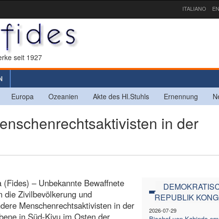
ITALIANO
EN
rke seit 1927
N
Europa
Ozeanien
Akte des Hl.Stuhls
Ernennung
N
schenrechtsaktivisten in der
a (Fides) – Unbekannte Bewaffnete
DEMOKRATIS
 die Zivilbevölkerung und
REPUBLIK KON
dere Menschenrechtsaktivisten in der
2026-07-29
bene in Süd-Kivu im Osten der
Bischof von Kabinda ern