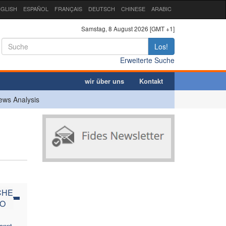
GLISH
ESPAÑOL
FRANÇAIS
DEUTSCH
CHINESE
ARABIC
Samstag, 8 August 2026 [GMT +1]
Los!
Erweiterte Suche
wir über uns
Kontakt
ews Analysis
CHE
GO
annt