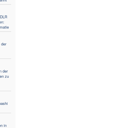
 FDLR
en:
omatie
 der
n der
ren zu
bashi
n in