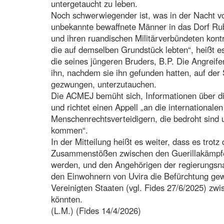
untergetaucht zu leben.
Noch schwerwiegender ist, was in der Nacht v
unbekannte bewaffnete Männer in das Dorf R
und ihren ruandischen Militärverbündeten kontr
die auf demselben Grundstück lebten“, heißt es
die seines jüngeren Bruders, B.P. Die Angreif
ihn, nachdem sie ihn gefunden hatten, auf der 
gezwungen, unterzutauchen.
Die ACMEJ bemüht sich, Informationen über d
und richtet einen Appell „an die international
Menschenrechtsverteidigern, die bedroht sind 
kommen“.
In der Mitteilung heißt es weiter, dass es trotz
Zusammenstößen zwischen den Guerillakämpfer
werden, und den Angehörigen der regierungs
den Einwohnern von Uvira die Befürchtung gew
Vereinigten Staaten (vgl. Fides 27/6/2025) z
könnten.
(L.M.) (Fides 14/4/2026)