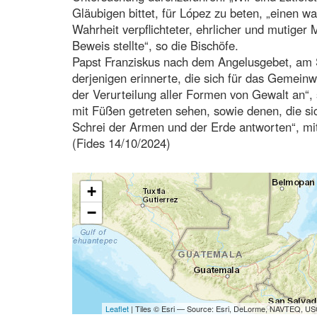
Gläubigen bittet, für López zu beten, „einen w
Wahrheit verpflichteter, ehrlicher und mutige
Beweis stellte“, so die Bischöfe.
Papst Franziskus nach dem Angelusgebet, am 
derjenigen erinnerte, die sich für das Gemeinw
der Verurteilung aller Formen von Gewalt an“, 
mit Füßen getreten sehen, sowie denen, die s
Schrei der Armen und der Erde antworten“, mit
(Fides 14/10/2024)
+
−
Leaflet
| Tiles © Esri — Source: Esri, DeLorme, NAVTEQ, USG