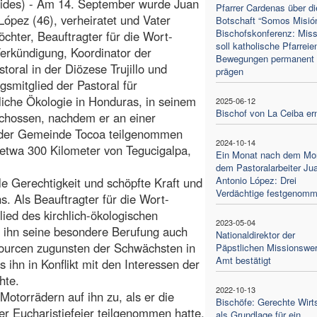
Fides) - Am 14. September wurde Juan
Pfarrer Cardenas über di
López (46), verheiratet und Vater
Botschaft “Somos Misión
Bischofskonferenz: Miss
öchter, Beauftragter für die Wort-
soll katholische Pfarreie
erkündigung, Koordinator der
Bewegungen permanent
storal in der Diözese Trujillo und
prägen
smitglied der Pastoral für
liche Ökologie in Honduras, in seinem
2025-06-12
Bischof von La Ceiba er
chossen, nachdem er an einer
in der Gemeinde Tocoa teilgenommen
2024-10-14
, etwa 300 Kilometer von Tegucigalpa,
Ein Monat nach dem Mo
dem Pastoralarbeiter Ju
Antonio López: Drei
le Gerechtigkeit und schöpfte Kraft und
Verdächtige festgenom
s. Als Beauftragter für die Wort-
lied des kirchlich-ökologischen
2023-05-04
 ihn seine besondere Berufung auch
Nationaldirektor der
sourcen zugunsten der Schwächsten in
Päpstlichen Missionswe
Amt bestätigt
ihn in Konflikt mit den Interessen der
hte.
2022-10-13
torrädern auf ihn zu, als er die
Bischöfe: Gerechte Wirt
er Eucharistiefeier teilgenommen hatte,
als Grundlage für ein