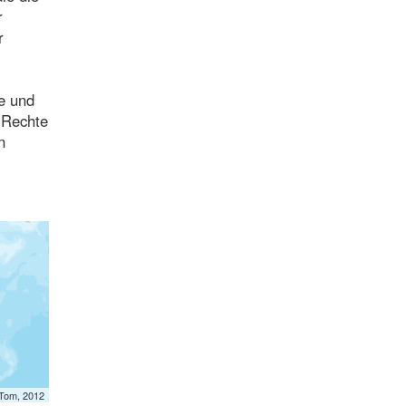
r
r
he und
n Rechte
n
mTom, 2012