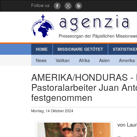
Follow us
Presseorgan der Päpstlichen Missionswe
HOME
MISSIONARE GETÖTET
STATISTIKE
News
Vatikan
Afrika
Asien
Amerika
AMERIKA/HONDURAS - Ei
Pastoralarbeiter Juan Ant
festgenommen
Montag, 14 Oktober 2024
von Lau