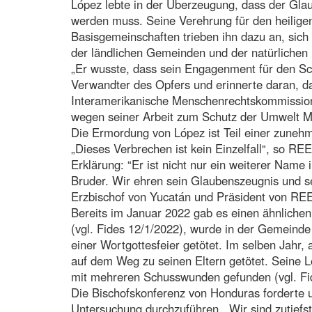
López lebte in der Überzeugung, dass der Gla
werden muss. Seine Verehrung für den heiligen
Basisgemeinschaften trieben ihn dazu an, sich
der ländlichen Gemeinden und der natürliche
„Er wusste, dass sein Engagenment für den Sch
Verwandter des Opfers und erinnerte daran, da
Interamerikanische Menschenrechtskommission
wegen seiner Arbeit zum Schutz der Umwelt M
Die Ermordung von López ist Teil einer zuneh
„Dieses Verbrechen ist kein Einzelfall“, so 
Erklärung: “Er ist nicht nur ein weiterer Name i
Bruder. Wir ehren sein Glaubenszeugnis und s
Erzbischof von Yucatán und Präsident von R
Bereits im Januar 2022 gab es einen ähnlichen
(vgl. Fides 12/1/2022), wurde in der Gemein
einer Wortgottesfeier getötet. Im selben Jahr,
auf dem Weg zu seinen Eltern getötet. Seine L
mit mehreren Schusswunden gefunden (vgl. Fi
Die Bischofskonferenz von Honduras forderte u
Untersuchung durchzuführen. „Wir sind zutiefst 