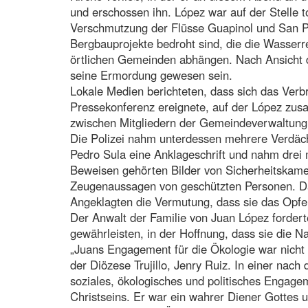
und erschossen ihn. López war auf der Stelle t
Verschmutzung der Flüsse Guapinol und San Pe
Bergbauprojekte bedroht sind, die die Wasser
örtlichen Gemeinden abhängen. Nach Ansicht de
seine Ermordung gewesen sein.
Lokale Medien berichteten, dass sich das Ver
Pressekonferenz ereignete, auf der López zu
zwischen Mitgliedern der Gemeindeverwaltung
Die Polizei nahm unterdessen mehrere Verdäch
Pedro Sula eine Anklageschrift und nahm drei
Beweisen gehörten Bilder von Sicherheitskame
Zeugenaussagen von geschützten Personen. Dar
Angeklagten die Vermutung, dass sie das Opfer
Der Anwalt der Familie von Juan López fordert
gewährleisten, in der Hoffnung, dass sie die
„Juans Engagement für die Ökologie war nicht 
der Diözese Trujillo, Jenry Ruiz. In einer nach
soziales, ökologisches und politisches Engage
Christseins. Er war ein wahrer Diener Gottes u