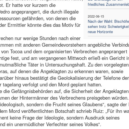
ot. Er hatte vor kurzem die
friedliches Zusammenle
dro angeprangert, die durch illegale
2022-06-15
ressourcen gefährden, von denen die
Nach der Wahl: Bischöfe
r Ermittler könnte dies das Motiv für
sehen trotz Schwierigkei
neue Horizonte
brechen nur wenige Stunden nach einer
sammen mit anderen Gemeindevorstehern angebliche Verbin
 von Tocoa und dem organisierten Verbrechen angeprangert 
tige fest, und am vergangenen Mittwoch erließ ein Gericht i
 mutmaßliche Täter in Untersuchungshaft. Zu den vorgelegten
ras, auf denen die Angeklagten zu erkennen waren, sowie
über hinaus bestätigt die Geolokalisierung der Telefone der
 tagelang verfolgt und den Mord geplant hatten.
e die Gefängnisbehörden auf, die Sicherheit der Angeklagten
 Namen der Hintermänner des Verbrechens preisgeben würden.
ideologisch, sondern die Frucht seines Glaubens“, sagte der 
 dem Mord veröffentlichten Botschaft schrieb Ruiz: „Für ihn w
ment keine Frage der Ideologie, sondern Ausdruck seines
nd ein unermüdlicher Verfechter seines Volkes“.