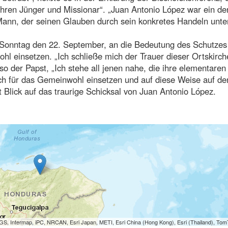
ahren Jünger und Missionar“. „Juan Antonio López war ein de
r Mann, der seinen Glauben durch sein konkretes Handeln unte
Sonntag den 22. September, an die Bedeutung des Schutzes
ohl einsetzen. „Ich schließe mich der Trauer dieser Ortskirc
so der Papst, „Ich stehe all jenen nahe, die ihre elementare
ich für das Gemeinwohl einsetzen und auf diese Weise auf de
 Blick auf das traurige Schicksal von Juan Antonio López.
S, Intermap, iPC, NRCAN, Esri Japan, METI, Esri China (Hong Kong), Esri (Thailand), To