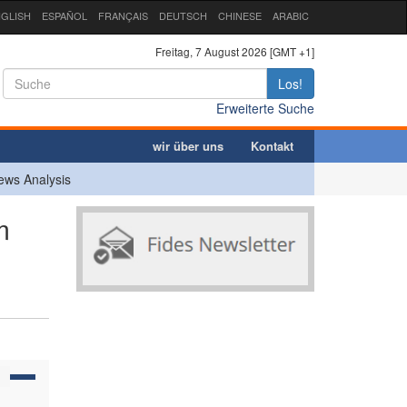
GLISH
ESPAÑOL
FRANÇAIS
DEUTSCH
CHINESE
ARABIC
Freitag, 7 August 2026 [GMT +1]
Los!
Erweiterte Suche
wir über uns
Kontakt
ews Analysis
m