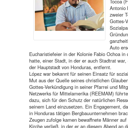
Tocoa (
Antonio 
zweier T
Gottes-V
Sozialpa
Gründung
ganzheit
Auto ers
Eucharistiefeier in der Kolonie Fabio Ochoa 
hatte, einer Stadt, in der er auch Stadtrat war
der Hauptstadt von Honduras, entfernt.
López war bekannt für seinen Einsatz für sozia
Mut aus der Quelle seines christlichen Glauben
Gottes-Verkündigung in seiner Pfarrei und Mitg
Netzwerks für Mittelamerika (REEMAM) führte
dazu, sich für den Schutz der natürlichen Res
seinem Land einzusetzen. Ein Engagement, das 
in Honduras tätigen Bergbauunternehmen brac
Zeugen zufolge kamen bewaffnete Männer auf Mo
Kirche verließ, in der er an diesem Abend an d