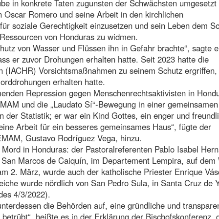
ube in konkrete Taten zugunsten der Schwächsten umgesetzt
 Oscar Romero und seine Arbeit in den kirchlichen
 für soziale Gerechtigkeit einzusetzen und sein Leben dem S
n Ressourcen von Honduras zu widmen.
utz von Wasser und Flüssen ihn in Gefahr brachte“, sagte e
ss er zuvor Drohungen erhalten hatte. Seit 2023 hatte die
 (IACHR) Vorsichtsmaßnahmen zu seinem Schutz ergriffen, 
orddrohungen erhalten hatte.
menden Repression gegen Menschenrechtsaktivisten in Hondu
REEMAM und die „Laudato Sí“-Bewegung in einer gemeinsamen
n der Statistik; er war ein Kind Gottes, ein enger und freundl
eine Arbeit für ein besseres gemeinsames Haus“, fügte der
EEMAM, Gustavo Rodríguez Vega, hinzu.
 Mord in Honduras: der Pastoralreferenten Pablo Isabel Her
de San Marcos de Caiquín, im Departement Lempira, auf dem
 am 2. März, wurde auch der katholische Priester Enrique Vá
eiche wurde nördlich von San Pedro Sula, in Santa Cruz de Y
des 4/3/2022).
nterdessen die Behörden auf, eine gründliche und transpare
betrübt“, heißte es in der Erklärung der Bischofskonferenz, d