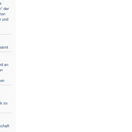
e
” der
ion
n und
nannt
rd an
an
men
rk im
schaft