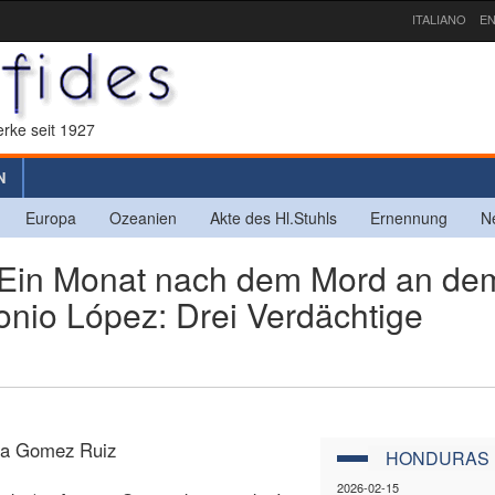
ITALIANO
EN
rke seit 1927
N
Europa
Ozeanien
Akte des Hl.Stuhls
Ernennung
N
n Monat nach dem Mord an de
onio López: Drei Verdächtige
ra Gomez Ruiz
HONDURAS
2026-02-15