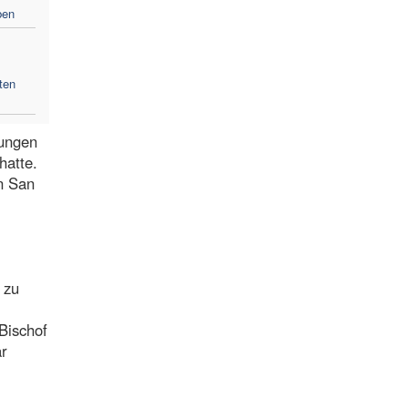
ben
ten
dungen
hatte.
n San
 zu
Bischof
ar