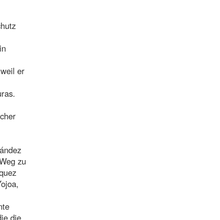
chutz
in
weil er
ras.
icher
nández
 Weg zu
squez
ojoa,
nte
ie die