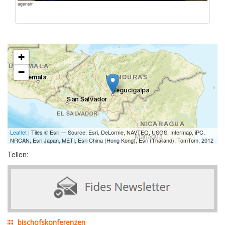
agensir
+
−
Leaflet
| Tiles © Esri — Source: Esri, DeLorme, NAVTEQ, USGS, Intermap, iPC,
NRCAN, Esri Japan, METI, Esri China (Hong Kong), Esri (Thailand), TomTom, 2012
Teilen:
bischofskonferenzen