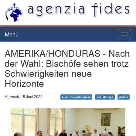
Menu
Toggl
naviga
AMERIKA/HONDURAS - Nach
der Wahl: Bischöfe sehen trotz
Schwierigkeiten neue
Horizonte
Mittwoch, 15 Juni 2022
bischofskonferenzen
soziale lage
politik