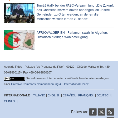
Tomáš Halík bei der FABC-Versammlung: „Die Zukunft
des Christentums wird davon abhängen, ob unsere
Gemeinden zu Orten werden, an denen die
Menschen wirklich lernen zu sehen“
AFRIKA/ALGERIEN - Parlamentswahl in Algerien:
Historisch niedrige Wahlbeteiligung
Agenzia Fides - Palazzo “de Propaganda Fide” - 00120 - Città del Vaticano Tel. +39-
06-69880115 - Fax +39-06-69880107
Die auf unseren Internetseiten veröffentlichten Inhalte unterliegen
einer
Creative Commons Namensnennung 4.0 International Lizenz
INTERNAZIONALE :
ITALIANO
|
ENGLISH
|
ESPAÑOL
|
FRANÇAIS
| |
DEUTSCH
|
CHINESE
|
Follow us: