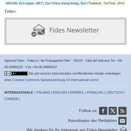
NRCAN, Esri Japan, METI, Esri China (Hong Kong), Esri (Thailand), TomTom, 2012
Teilen:
Agenzia Fides - Palazzo “de Propaganda Fide” - 00120 - Città del Vaticano Tel. +39-
06-69880115 - Fax +39-06-69880107
Die auf unseren Internetseiten veröffentlichten Inhalte unterliegen
einer
Creative Commons Namensnennung 4.0 International Lizenz
INTERNAZIONALE :
ITALIANO
|
ENGLISH
|
ESPAÑOL
|
FRANÇAIS
| |
DEUTSCH
|
CHINESE
|
Follow us:
Koordinator der Redaktion
Wir danken für Ihr Interesse am Fides-Newsletter