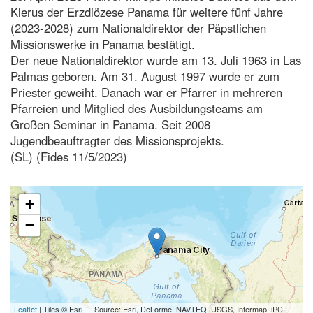
Klerus der Erzdiözese Panama für weitere fünf Jahre
(2023-2028) zum Nationaldirektor der Päpstlichen
Missionswerke in Panama bestätigt.
Der neue Nationaldirektor wurde am 13. Juli 1963 in Las
Palmas geboren. Am 31. August 1997 wurde er zum
Priester geweiht. Danach war er Pfarrer in mehreren
Pfarreien und Mitglied des Ausbildungsteams am
Großen Seminar in Panama. Seit 2008
Jugendbeauftragter des Missionsprojekts.
(SL) (Fides 11/5/2023)
+
−
Leaflet
| Tiles © Esri — Source: Esri, DeLorme, NAVTEQ, USGS, Intermap, iPC,