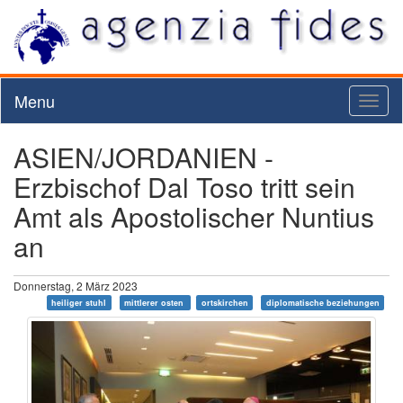
Menu
Toggl
naviga
ASIEN/JORDANIEN -
Erzbischof Dal Toso tritt sein
Amt als Apostolischer Nuntius
an
Donnerstag, 2 März 2023
heiliger stuhl
mittlerer osten
ortskirchen
diplomatische beziehungen