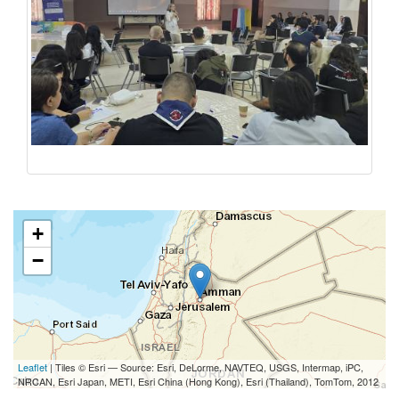
+
−
Leaflet
| Tiles © Esri — Source: Esri, DeLorme, NAVTEQ, USGS, Intermap, iPC,
NRCAN, Esri Japan, METI, Esri China (Hong Kong), Esri (Thailand), TomTom, 2012