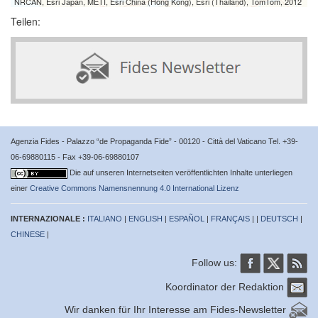
NRCAN, Esri Japan, METI, Esri China (Hong Kong), Esri (Thailand), TomTom, 2012
Teilen:
Agenzia Fides - Palazzo “de Propaganda Fide” - 00120 - Città del Vaticano Tel. +39-
06-69880115 - Fax +39-06-69880107
Die auf unseren Internetseiten veröffentlichten Inhalte unterliegen
einer
Creative Commons Namensnennung 4.0 International Lizenz
INTERNAZIONALE :
ITALIANO
|
ENGLISH
|
ESPAÑOL
|
FRANÇAIS
| |
DEUTSCH
|
CHINESE
|
Follow us:
Koordinator der Redaktion
Wir danken für Ihr Interesse am Fides-Newsletter