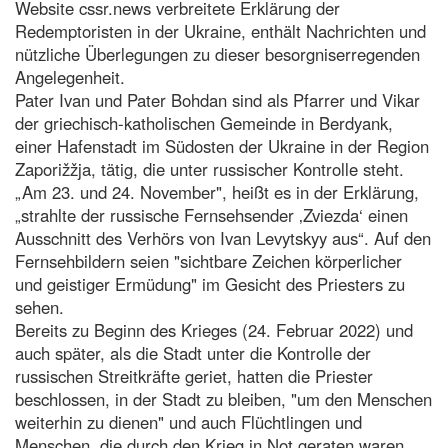
Website cssr.news verbreitete Erklärung der
Redemptoristen in der Ukraine, enthält Nachrichten und
nützliche Überlegungen zu dieser besorgniserregenden
Angelegenheit.
Pater Ivan und Pater Bohdan sind als Pfarrer und Vikar
der griechisch-katholischen Gemeinde in Berdyank,
einer Hafenstadt im Südosten der Ukraine in der Region
Zaporižžja, tätig, die unter russischer Kontrolle steht.
„Am 23. und 24. November", heißt es in der Erklärung,
„strahlte der russische Fernsehsender ‚Zviezda‘ einen
Ausschnitt des Verhörs von Ivan Levytskyy aus“. Auf den
Fernsehbildern seien "sichtbare Zeichen körperlicher
und geistiger Ermüdung" im Gesicht des Priesters zu
sehen.
Bereits zu Beginn des Krieges (24. Februar 2022) und
auch später, als die Stadt unter die Kontrolle der
russischen Streitkräfte geriet, hatten die Priester
beschlossen, in der Stadt zu bleiben, "um den Menschen
weiterhin zu dienen" und auch Flüchtlingen und
Menschen, die durch den Krieg in Not geraten waren,