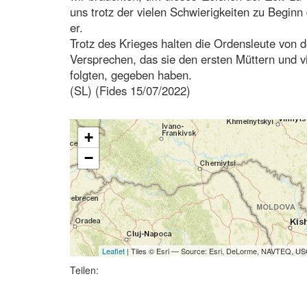
uns trotz der vielen Schwierigkeiten zu Begin
er.
Trotz des Krieges halten die Ordensleute von 
Versprechen, das sie den ersten Müttern und v
folgten, gegeben haben.
(SL) (Fides 15/07/2022)
+
−
Leaflet
| Tiles © Esri — Source: Esri, DeLorme, NAVTEQ, USG
Teilen: