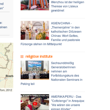
Wenzhou ist der heiligen
und
Therese von Lisieux
en”
gewidmet
e:
ASIEN/CHINA -
einen
„Themenjahre“ in den
katholischen Diözesen
Chinas: Wort Gottes,
Familie und pastorale
Fürsorge stehen im Mittelpunkt
religiöse institute
Sechsunddreißig
Generaloberinnen
nehmen am
Fortbildungskurs des
Nationalen Seminars in
Peking teil
mTom, 2012
AMERIKA/PERU - Das
"Cottolengo" in Arequipa:
"Als wären sie unsere
eignen Kinder“