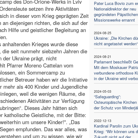
amp des Don-Orione-Werks in Lviv
Pater Luca Bovio zum e
e Ordensleute setzen ihre Aktivitäten
Nationaldirektor der neu
gegründeten Päpstlichen
e sich in dieser vom Krieg geprägten Zeit
Missionswerke ernannt
m an diejenigen richten, die sich auf der
ch Hilfe und geistlicher Begleitung an
2024-08-25
den.
Ukraine: „Die Kirchen dü
s anhaltenden Krieges wurde diese
nicht angetastet werden“
ve, die seit nunmehr siebzehn Jahren die
2024-08-21
 der Ukraine prägt, nicht
Parlament beschließt Ge
hlt Pfarrer Moreno Cattelan vom
Mit dem Moskauer Patri
chlossen, ein Sommercamp zu
verbundene orthodoxe K
in der Ukraine wird verb
licher Betreuer haben wir die Initiative
her mehr als 400 Kinder und Jugendliche
2024-05-03
inlegen, weil die wenigen Räume, die
“Safeguarding”:
rschiedenen Aktivitäten zur Verfügung
Osteuropäische Kirchen
zubringen“. Dieses Jahr hätten sich
der Schutz von Minderjä
 katholische Geistliche, mit der Bitte:
2022-12-13
h weiterhin um unsere Kinder!". „Das
Kardinal Parolin zum Ukr
s Segen empfunden. Das war alles, was
Krieg: “Wir können uns d
 verstehen und um zu wissen, wie wir
Zukunft nicht auf der