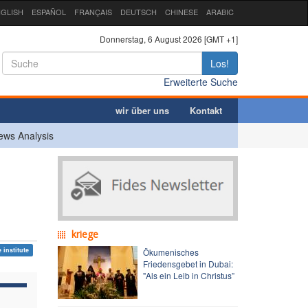
GLISH
ESPAÑOL
FRANÇAIS
DEUTSCH
CHINESE
ARABIC
Donnerstag, 6 August 2026 [GMT +1]
Los!
Erweiterte Suche
wir über uns
Kontakt
ews Analysis
kriege
e institute
Ökumenisches
Friedensgebet in Dubai:
"Als ein Leib in Christus”