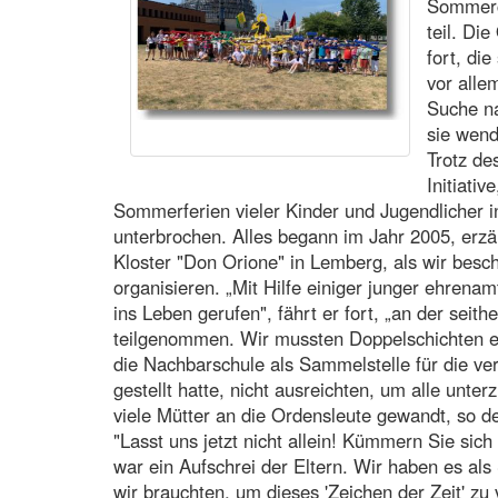
Sommerc
teil. Di
fort, di
vor alle
Suche na
sie wen
Trotz de
Initiati
Sommerferien vieler Kinder und Jugendlicher in
unterbrochen. Alles begann im Jahr 2005, erzä
Kloster "Don Orione" in Lemberg, als wir bes
organisieren. „Mit Hilfe einiger junger ehrenamt
ins Leben gerufen", fährt er fort, „an der seit
teilgenommen. Wir mussten Doppelschichten e
die Nachbarschule als Sammelstelle für die ve
gestellt hatte, nicht ausreichten, um alle unter
viele Mütter an die Ordensleute gewandt, so der
"Lasst uns jetzt nicht allein! Kümmern Sie sic
war ein Aufschrei der Eltern. Wir haben es al
wir brauchten, um dieses 'Zeichen der Zeit' zu