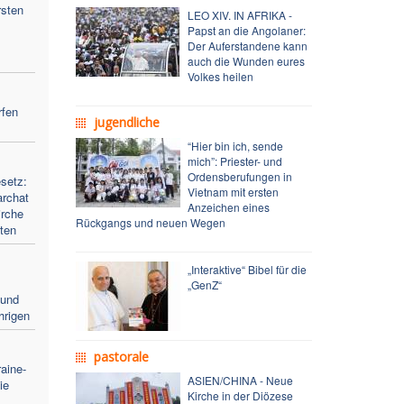
rsten
LEO XIV. IN AFRIKA -
Papst an die Angolaner:
Der Auferstandene kann
auch die Wunden eures
Volkes heilen
rfen
jugendliche
“Hier bin ich, sende
mich”: Priester- und
Ordensberufungen in
setz:
Vietnam mit ersten
archat
Anzeichen eines
irche
Rückgangs und neuen Wegen
oten
„Interaktive“ Bibel für die
„GenZ“
 und
hrigen
pastorale
aine-
ASIEN/CHINA - Neue
ie
Kirche in der Diözese