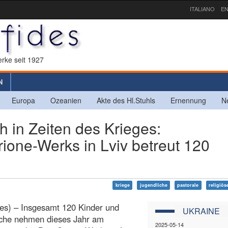
ITALIANO
EN
rke seit 1927
N
Europa
Ozeanien
Akte des Hl.Stuhls
Ernennung
N
in Zeiten des Krieges:
ne-Werks in Lviv betreut 120
kriege
jugendliche
pastorale
religiös
des) – Insgesamt 120 Kinder und
UKRAINE
iche nehmen dieses Jahr am
2025-05-14