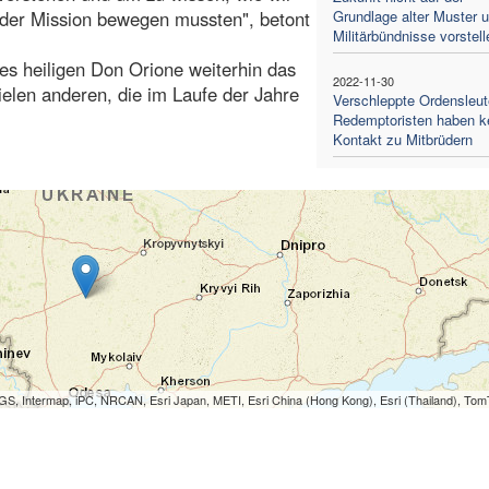
n der Mission bewegen mussten", betont
Grundlage alter Muster 
Militärbündnisse vorstell
des heiligen Don Orione weiterhin das
2022-11-30
ielen anderen, die im Laufe der Jahre
Verschleppte Ordensleut
Redemptoristen haben k
Kontakt zu Mitbrüdern
S, Intermap, iPC, NRCAN, Esri Japan, METI, Esri China (Hong Kong), Esri (Thailand), To