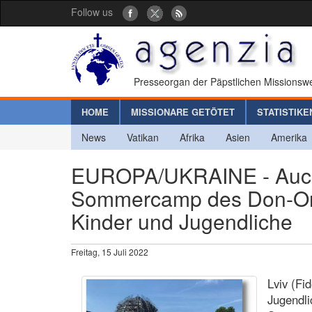
Follow us
Presseorgan der Päpstlichen Missionswe
HOME
MISSIONARE GETÖTET
STATISTIKE
News
Vatikan
Afrika
Asien
Amerika
EUROPA/UKRAINE - Auch 
Sommercamp des Don-Orio
Kinder und Jugendliche
Freitag, 15 Juli 2022
Lviv (Fi
Jugendl