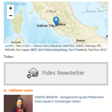
+
−
Leaflet
| Tiles © Esri — Source: Esri, DeLorme, NAVTEQ, USGS, Intermap, iPC,
NRCAN, Esri Japan, METI, Esri China (Hong Kong), Esri (Thailand), TomTom, 2012
Teilen:
mittlerer osten
ASIEN/LIBANON - Seligsprechung des Patriarchen
Elias Hoyek in schwierigen Zeiten