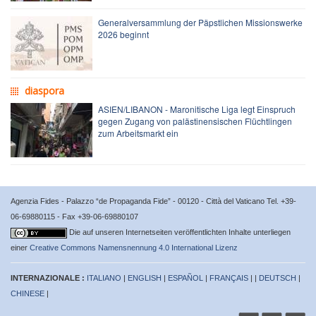
Generalversammlung der Päpstlichen Missionswerke
2026 beginnt
diaspora
ASIEN/LIBANON - Maronitische Liga legt Einspruch
gegen Zugang von palästinensischen Flüchtlingen
zum Arbeitsmarkt ein
Agenzia Fides - Palazzo “de Propaganda Fide” - 00120 - Città del Vaticano Tel. +39-
06-69880115 - Fax +39-06-69880107
Die auf unseren Internetseiten veröffentlichten Inhalte unterliegen
einer
Creative Commons Namensnennung 4.0 International Lizenz
INTERNAZIONALE :
ITALIANO
|
ENGLISH
|
ESPAÑOL
|
FRANÇAIS
| |
DEUTSCH
|
CHINESE
|