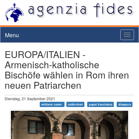
Menu
Toggl
naviga
EUROPA/ITALIEN -
Armenisch-katholische
Bischöfe wählen in Rom ihren
neuen Patriarchen
Dienstag, 21 September 2021
mittlerer osten
ostkirchen
papst franziskus
diaspora