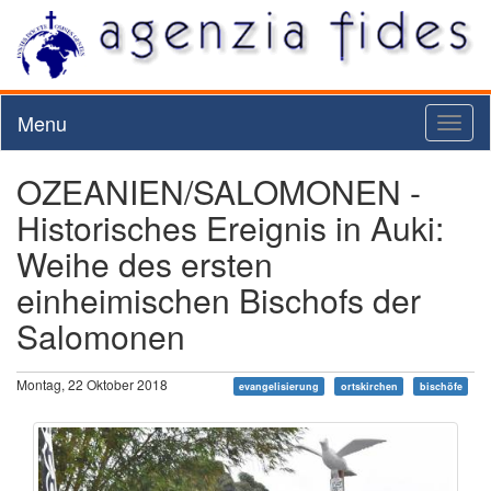
Menu
Toggl
naviga
OZEANIEN/SALOMONEN -
Historisches Ereignis in Auki:
Weihe des ersten
einheimischen Bischofs der
Salomonen
Montag, 22 Oktober 2018
evangelisierung
ortskirchen
bischöfe