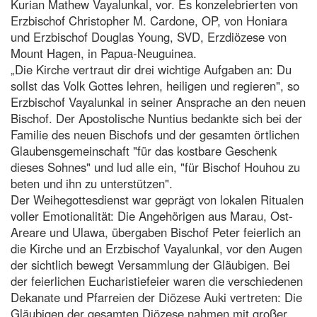
Kurian Mathew Vayalunkal, vor. Es konzelebrierten von
Erzbischof Christopher M. Cardone, OP, von Honiara
und Erzbischof Douglas Young, SVD, Erzdiözese von
Mount Hagen, in Papua-Neuguinea.
„Die Kirche vertraut dir drei wichtige Aufgaben an: Du
sollst das Volk Gottes lehren, heiligen und regieren", so
Erzbischof Vayalunkal in seiner Ansprache an den neuen
Bischof. Der Apostolische Nuntius bedankte sich bei der
Familie des neuen Bischofs und der gesamten örtlichen
Glaubensgemeinschaft "für das kostbare Geschenk
dieses Sohnes" und lud alle ein, "für Bischof Houhou zu
beten und ihn zu unterstützen".
Der Weihegottesdienst war geprägt von lokalen Ritualen
voller Emotionalität: Die Angehörigen aus Marau, Ost-
Areare und Ulawa, übergaben Bischof Peter feierlich an
die Kirche und an Erzbischof Vayalunkal, vor den Augen
der sichtlich bewegt Versammlung der Gläubigen. Bei
der feierlichen Eucharistiefeier waren die verschiedenen
Dekanate und Pfarreien der Diözese Auki vertreten: Die
Gläubigen der gesamten Diözese nahmen mit großer