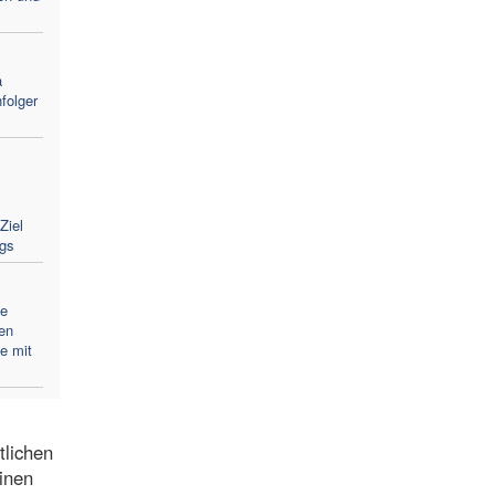
a
folger
Ziel
gs
ie
en
e mit
tlichen
inen