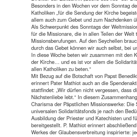
Besonders in den Wochen vor dem Sonntag de
Katholiken „für die Sendung der Kirche begeis
allem auch zum Gebet und zum Nachdenken übe
Als Schwerpunkt des Sonntags der Weltmission
für die Missionare, die in allen Teilen der Welt
Missionsberufungen. Auf den Seychellen brauc
durch das Gebet können wir auch selbst, bei u
In diese Woche beten wir zusammen mit den Kat
der Kirche… und es ist vor allem die Solidarit
allen Katholiken zu beten.“
Mit Bezug auf die Botschaft von Papst Benedi
erinnert Pater Mathiot auch an die Spendenaktion
stattfindet: „Wir dürfen nicht vergessen, dass 
Nächstenliebe lebt.“ In diesem Zusammenhang 
Charisma der Päpstlichen Missionswerke: Die
universalen Solidaritätsfonds je nach den Bedü
Ausbildung der Priester und Katechisten und f
bereitgestellt. P. Mathiot erinnert abschließen
Werkes der Glaubensverbreitung inspirierte: j