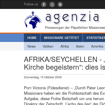
Follow us
Presseorgan der Päpstlichen Missionswe
HOME
MISSIONARE GETÖTET
STATISTIKE
News
Vatikan
Afrika
Asien
Amerika
AFRIKA/SEYCHELLEN - „Di
Kirche begeistern“: dies 
Donnerstag, 15 Oktober 2009
Port Victoria (Fidesdienst) – „Durch Pater Leo
Missionare haben wir die Frohbotschaft des Ev
Aufgabe, diese Frohe Botschaft um uns herum 
Direktor der Zeitschrift „L’echo des iles“ der D