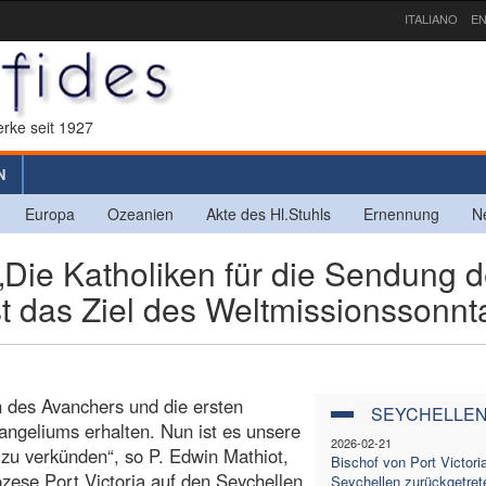
ITALIANO
EN
rke seit 1927
N
Europa
Ozeanien
Akte des Hl.Stuhls
Ernennung
N
e Katholiken für die Sendung d
ist das Ziel des Weltmissionssonn
n des Avanchers und die ersten
SEYCHELLE
angeliums erhalten. Nun ist es unsere
2026-02-21
zu verkünden“, so P. Edwin Mathiot,
Bischof von Port Victori
iözese Port Victoria auf den Seychellen.
Seychellen zurückgetret