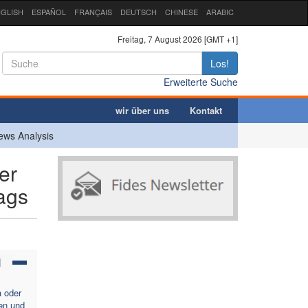
GLISH
ESPAÑOL
FRANÇAIS
DEUTSCH
CHINESE
ARABIC
Freitag, 7 August 2026 [GMT +1]
Los!
Erweiterte Suche
wir über uns
Kontakt
ews Analysis
er
tags
N
a oder
en und