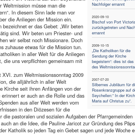
Nachfolger ernannt
r Weltmission müsse man die
tern“. In diesem Sinn lade man vor
2020-09-10
r die Anliegen der Mission ein.
Bischof von Port Victori
 bezeichnet er das Gebet: „Wir beten
zurückgetreten und Nach
 tätig sind. Wir beten um Priester- und
ernannt
hen wir selbst noch Missionare. Doch
2009-10-15
ns zuhause etwas für die Mission tun.
„Die Katholiken für die
holiken in aller Welt für die Anliegen
Sendung der Kirche
ät, die uns verpflichten gemeinsam mit
begeistern“: dies ist das 
des Weltmissionssonnta
kt XVI. zum Weltmissionssonntag 2009
2007-07-20
, die alljährlich in aller Welt
Silbernes Jubiläum für d
die Kirche seit ihren Anfängen von der
Rosenkranzgruppe auf d
erinnert er auch an die Rolle und das
Seychellen:” In der Kirch
Maria auf Christus zu”.
 Spenden aus aller Welt werden vom
rfnissen in den Diözesen für die
ür die pastoralen und sozialen Aufgaben der Pfarrgemeinden
d auch an die Idee, die Pauline Jaricot zur Gründung des Päps
eder Katholik so jeden Tag ein Gebet sagen und jede Woche e