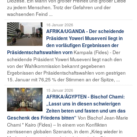
Diözese. Ein Mann von großer Freiheit und großer Liebe
zu jedem Menschen. Trotz der Gefahren und der
wachsenden Feind ...
16 Januar 2026
AFRIKA/UGANDA - Der scheidende
Präsident Yoweri Museveni liegt in
den vorläufigen Ergebnissen der
Kampala (Fides) - Der
Präsidentschaftswahlen vorn
scheidende Präsident Yoweri Museveni liegt nach den
von der Wahlkommission bekannt gegebenen
Ergebnissen der Präsidentschaftswahlen vom gestrigen
15. Januar mit 76,25 % der Stimmen an der Spitze, ...
15 Januar 2026
AFRIKA/ÄGYPTEN - Bischof Chami:
„Lasst uns in diesen schwierigen
Zeiten beten und fasten und um das
Von Bischof Jean-Marie
Geschenk des Friedens bitten“
Chami * Kairo (Fides) – In einem von Konflikten
zerrissenen globalen Szenario, in dem „Krieg wieder in