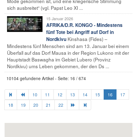
Mode gekommen ist, und eine kriegerische Stimmung
sich ausbreitet“ (vgl. Papst Leo XI ...
15 Januar 2026
AFRIKA/D.R. KONGO - Mindestens
fünf Tote bei Angriff auf Dorf in
Kinshasa (Fides) –
Nordkivu
Mindestens fünf Menschen sind am 13. Januar bei einem
Überfall auf das Dorf Mausa in der Region Lukono mit der
Hauptstadt Baswagha im Gebiet Lubero (Provinz
Nordkivu) ums Leben gekommen, der den Ds ...
10104 gefundene Artikel - Seite: 16 / 674
10
11
12
13
14
15
16
17
18
19
20
21
22