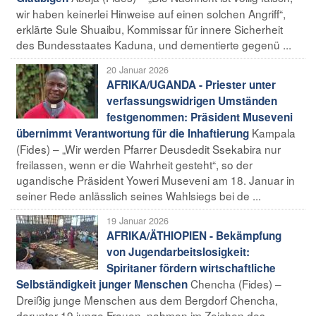
wir haben keinerlei Hinweise auf einen solchen Angriff“,
erklärte Sule Shuaibu, Kommissar für innere Sicherheit
des Bundesstaates Kaduna, und dementierte gegenü ...
20 Januar 2026
AFRIKA/UGANDA - Priester unter
verfassungswidrigen Umständen
festgenommen: Präsident Museveni
Kampala
übernimmt Verantwortung für die Inhaftierung
(Fides) – „Wir werden Pfarrer Deusdedit Ssekabira nur
freilassen, wenn er die Wahrheit gesteht“, so der
ugandische Präsident Yoweri Museveni am 18. Januar in
seiner Rede anlässlich seines Wahlsiegs bei de ...
19 Januar 2026
AFRIKA/ÄTHIOPIEN - Bekämpfung
von Jugendarbeitslosigkeit:
Spiritaner fördern wirtschaftliche
Chencha (Fides) –
Selbständigkeit junger Menschen
Dreißig junge Menschen aus dem Bergdorf Chencha,
darunter 19 junge Frauen, nahmen im Zeichen des