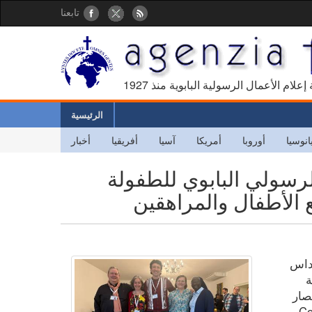
تابعنا
كالة إعلام الأعمال الرسولية البابوية منذ
الرئيسية
انوسيا
أوروبا
أمريكا
آسيا
أفريقيا
أخبار
الرسولي البابوي للطفولة
ع الأطفال والمراهقين
قداس
ة
، وهو اختصار
Conf