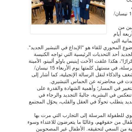
ي
براتيسلافا من يوم الأحد 12 إلى الخميس 16 نيسان/
مين من
 أربعة أيام
انية التي
ع المحوري للقاء هو "الإبداع في التبشير الجديد".
لجديد أحد التحديات الرئيسية التي تواجه الكنيسة
ارًا“، هكذا علقت الأخت إينيس باولو ألبينو، الأمينة
العامة للعمل الرسولي البابوي للطفولة المرسلة، في مستهل كلمتها يوم الأربعاء 15 نيسان/
غف والذكاء لنقل الرسالة الإنجيلية، كما أشار إلى
 تحدث في محاضرته عن الحماس التبشيري.
التغيير في المسار؛ وأهمية الشهادة والقدرة على
ة تنعكس في البشرية، جالبةً التجديد والرجاء في
الجديد يتطلب تحولًا في العقل والقلب، يحوّل المجتمع
بوي للطفولة المرسلة إلى التجارب التي مرت بها
فال من حقوقهم، وغالبًا ما يتعرضون للاعتداء وسوء
انية من السعي لتحقيقه. الأطفال غير المصحوبين