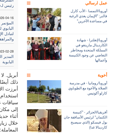
عمل ارسالي
رئيس لـ
أوروبا/النمسا - الأب كارل
فالنر: "الإيمان يغذي الرغبة
026-04-16
في مساعدة الآخرين"
المؤتمر 
البابوي 
لتبادل ال
والمراهق
أوروبا/إنغلترا - شهادة
الكاردينال مارينغو في
المملكة المتحدة ومخاطر
023-02-28
التغاضي عن وجود الكنيسة
المدير ا
وأعمالها
البابوية
أبريل. لا
أخوية
ذلك أيضً
أوروبا/رومانيا - في مدرسة
أبرزت الأ
الصلاة والأخوة مع الطوباوي
كارلو أكوتيس
استخدام ا
سياقات غا
إلى مكان 
أفريقيا/الجزائر - "كنيسة
أثناء حدي
الكتمان" لرئيس الأساقفة جان
خلال زيار
بول فيسكو (الذي سيصبح
كاردينالا غدا)
المعاملة: