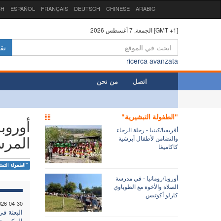
SH
ESPAÑOL
FRANÇAIS
DEUTSCH
CHINESE
ARABIC
الجمعة, 7 أغسطس 2026 [GMT +1]
تق
ricerca avanzata
اتصل
من نحن
"الطفولة التبشيرية"
أوروب
أفريقيا/كينيا - رحلة الرجاء
المرس
والتضامن لأطفال أبرشية
كاكاميغا
"الطفولة التبش
أوروبا/رومانيا - في مدرسة
الصلاة والأخوة مع الطوباوي
كارلو أكوتيس
026-04-30
البعثة في
المكرسة 