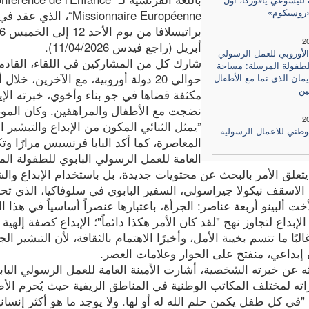
«روسيكوم»
Missionnaire Européenne“، الذي عقد ف
2
أبريل (راجع فيدس 11/04/2026).
الأوروبي للعمل الرسولي
شارك كل من المشاركين في اللقاء، القاد
للطفولة المرسلة: مساحة
حوالي 20 دولة أوروبية، مع الآخرين، خلال
إيمان الذي نما مع الأطفال
ين
مكثفة قضاها في جو بناء وأخوي، خبرته الإيم
نضجت مع الأطفال والمراهقين. وكان الموضو
2
”يمثل الثنائي المكون من الإبداع والتبشير ا
لوطني للاعمال الرسولية
المعاصرة، كما أكد البابا فرنسيس مرارًا وتكر
 يتعلق الأمر بالبحث عن محتويات جديدة، بل باستخدام الإبداع والش
ا الاسقف نيكولا جيراسولي، السفير البابوي في سلوفاكيا، الذي
خت ألبينو أربعة عناصر: الجرأة، باعتبارها عنصراً أساسياً في هذا 
لإبداع لتجاوز نهج "لقد كان الأمر هكذا دائماً"؛ الإبداع كصفة إلهي
لبًا ما تتسم بخيبة الأمل، وأخيرًا الاهتمام بالثقافة، لأن التبشير 
إبداعي، منفتح على الحوار وعلامات العصر.
ثه عن خبرته الشخصية، أشارت الأمينة العامة للعمل الرسولي البا
اته لمختلف المكاتب الوطنية في المناطق الريفية حيث يُحرم الأط
 "في كل طفل يكمن حلم الله له أو لها. ولا يوجد ما هو أكثر إنس