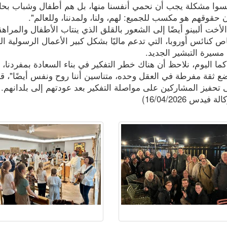
يسوا مشكلة يجب أن نحمي أنفسنا منها، بل هم أطفال وشباب بحاجة
قوقهم هو مكسب للجميع: لهم، ولنا، ولمدننا، وللعالم".
أخت ألبينو أيضًا إلى الشعور بالقلق الذي ينتاب الأطفال والمراهق
كنائس أوروبا، التي تدعم ماليًا بشكل كبير الأعمال الرسولية الباب
مسيرة التبشير الجديد.
ما اليوم، نلاحظ أن هناك خطر التفكير في بناء السعادة بمفردنا، ب
وضع ثقة مفرطة في العقل وحده، متناسين أننا روح ونفس أيضًا"، قال
تحفيز المشاركين على مواصلة التفكير بعد عودتهم إلى بلدانهم.
 فيدس 16/04/2026)