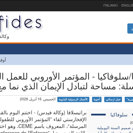
ITALIANO
ENGLI
د
1927 و
أوقي
ا/سلوفاكيا - المؤتمر الأوروبي للعمل 
لة: مساحة لتبادل الإيمان الذي نما م
الخميس, 16 أبريل 2026
يرية"
عمل ارسالي
أخوية
الأعمال الرسولية البابوية
براتيسلافا (وكالة فيدس) - اختتم اليوم بال
سلوفاكيا
الإفخارستي لقاء ”المؤتمر الأوروبي للطفول
2
المرسلة“، المعروف باسم CEME
 صميم السنة اليوبيلية
باللغة الفرنسية لـ ”erence de l'Enfance
لليسوعي يافوركا، أول