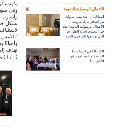
بذويهم ل
الأعمال الرسولية البابوية
وفي صون ح
وأشارت ال
آسيا/لبنان - بعد ست سنوات
من انفجار مرفأ بيروت،
بشكل خاص 
الاعمال الرسولية البابوية أيضًا
لاستئناف 
في التصدي لحالة الطوارئ
"بالأمس ك
التي يواجهها النازحون الجدد
وأحيانًا 
تهدف إلى 
الكنز الخفي لبابوا غينيا
(ا.غ.) ( وكالة
الجديدة: حكمة المرسلين
الأكبر سناً