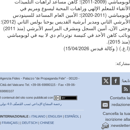
لوبومباشي (2009-2011)؛ كاهن مساعد لراهبات التلميذات
تقياء للمعلم الإلهي وراهبات المحبة ليسوع ومريم في
لوبومباشي (2011-2020)؛ الأمين العام المساعد للسينودس
الأبرشي الثاني ومدير أبرشية القديس يوحنا بولس الثاني (2012)؛
وحتى الآن، أمين السجل ومشرف المراسم الأبرشي (منذ 2011)
ائب كاهن الأحد في كنيسة نوتردام دي لا بيه في لوبومباشي
2015).
.) ( وكالة فيدس 15/04/2026)
ركة:
Agenzia Fides - Palazzo “de Propaganda Fide” - 00120 -
عنا:
Città del Vaticano Tel. +39-06-69880115 - Fax +39-06-
69880107
Contatta
I contenuti del sito sono pubblicati con
redazio
رخصة المشاع الإبداعي نَسب المُصنَّف 4.0 دولي
Cancella la 
INTERNAZIONALE :
ITALIANO
|
ENGLISH
|
ESPAÑOL
|
iscrizione a
|
FRANÇAIS
| |
DEUTSCH
|
CHINESE
newslett