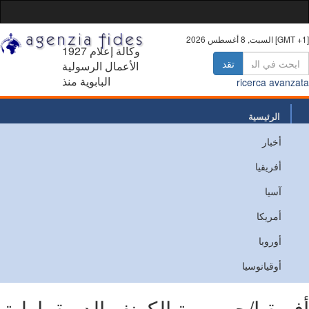
أغسطس 2026 [GMT +1]
1927 وكالة إعلام
تقد
الأعمال الرسولية
البابوية منذ
ricerca avanz
الرئيسية
أخبار
من نحن
أفريقيا
اتصل
آسيا
أمريكا
أوروبا
أوقيانوسيا
ريقيا/جمهورية الكونغو الديمقراطية