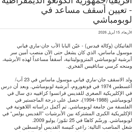
تعيين أسقف مساعد في
بومباشي
 15 أبريل 2026
اتيكان (وكالة فيدس) - عيّن البابا الأب جان-ماري فياني
سول ماساس، الذي كان يشغل حتى الآن منصب أمين سر
شية لوبومباشي المتروبوليتانية، أسقفاً مساعداً لهذه الأبرشية،
نحه كرسي ساتافيس الفخري.
ولد الاسقف جان-ماري فياني موسول ماساس في 23 آب/
أغسطس 1974 في فونغوروم، أبرشية لوبومباشي. وبعد أن درس
 الإكليريكية الصغرى للقديس فرانسوا كزافييه دي سال في
لوبومباشي (1988-1994)، حصل على درجة الماجستير في
فلسفة من جامعة لوبومباشي. ثم أكمل دراساته اللاهوتية في
إكليريكية الكبرى المشتركة بين الأبرشيات ”القديس بولس“ في
مباشي. ورسّم كاهنًا في 25 تمّوز/ يوليو 2009.
ل المناصب التالية: راعي كنيسة القديس أوغسطين في