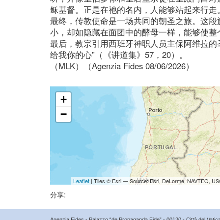
稣基督。正是在祂的名内，人能够站起来行走
最终，传教使命是一场共同的朝圣之旅。这段
小，却如隐藏在面团中的酵母一样，能够使整
最后，教宗引用西班牙神职人员主保阿维拉的
给我你的心”（《讲道集》57，20）。
（MLK）（Agenzia Fides 08/06/2026）
+
−
Leaflet
| Tiles © Esri — Source: Esri, DeLorme, NAVTEQ, USG
分享:
Agenzia Fides - Palazzo “de Propaganda Fide” - 00120 - Città del Vat