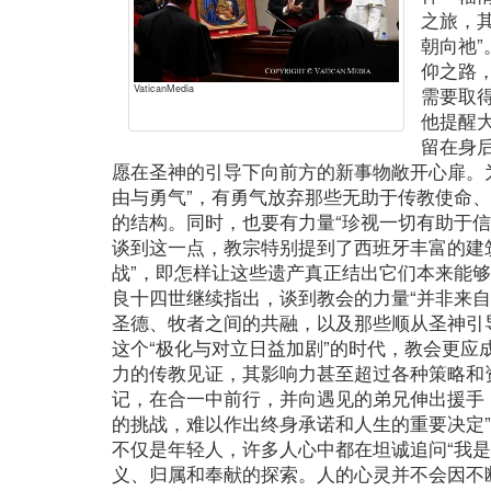
之旅，
朝向祂
仰之路
VaticanMedia
需要取
他提醒
留在身
愿在圣神的引导下向前方的新事物敞开心扉。
由与勇气”，有勇气放弃那些无助于传教使命
的结构。同时，也要有力量“珍视一切有助于信
谈到这一点，教宗特别提到了西班牙丰富的建
战”，即怎样让这些遗产真正结出它们本来能
良十四世继续指出，谈到教会的力量“并非来
圣德、牧者之间的共融，以及那些顺从圣神引
这个“极化与对立日益加剧”的时代，教会更应
力的传教见证，其影响力甚至超过各种策略和
记，在合一中前行，并向遇见的弟兄伸出援手
的挑战，难以作出终身承诺和人生的重要决定
不仅是年轻人，许多人心中都在坦诚追问“我是
义、归属和奉献的探索。人的心灵并不会因不