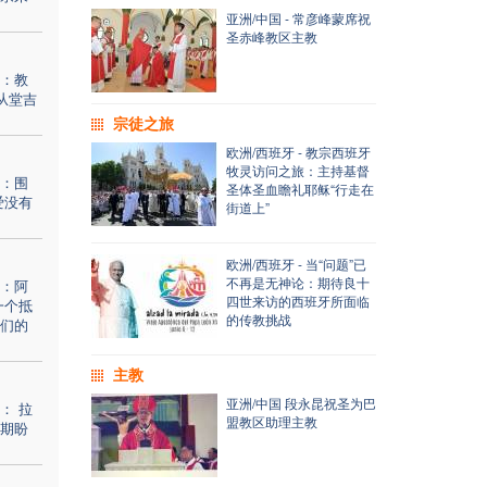
亚洲/中国 - 常彦峰蒙席祝
圣赤峰教区主教
：教
从堂吉
宗徒之旅
欧洲/西班牙 - 教宗西班牙
牧灵访问之旅：主持基督
：围
圣体圣血瞻礼耶稣“行走在
爱没有
街道上”
欧洲/西班牙 - 当“问题”已
不再是无神论：期待良十
：阿
四世来访的西班牙所面临
一个抵
的传教挑战
们的
主教
亚洲/中国 段永昆祝圣为巴
： 拉
盟教区助理主教
期盼