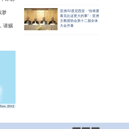
亚洲/印度尼西亚 - “你将要
似渺
看见比这更大的事”：亚洲
主教团协会第十二届全体
，请赐
大会开幕
mTom, 2012