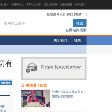
GLISH
ESPAÑOL
FRANÇAIS
DEUTSCH
CHINESE
ARABIC
星期四, 6 八月 2026 [GMT +1]
搜索
在网站内搜索
关于我们
往来
切有
使命/传教
教宗良十四世
亚洲/中国 段永昆祝圣为巴
盟教区助理主教
梁”：
宗来