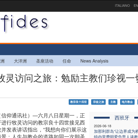
ITALIANO
EN
欧洲
大洋洲
圣座活动
任命
News Analysis
班牙牧灵访问之旅：勉励主教们珍视一
教宗良十四世
宗徒之旅
主教
地方教会
（信仰通讯社）—六月八日星期一，正
西班牙
牙进行牧灵访问的教宗良十四世接见西
2026-06-18
教并发表讲话指出，“我想向你们展示这
加那利群岛“让边界成为桥
情景：人生与教会的道路如同一次朝圣
特内里费明爱负责人谈教