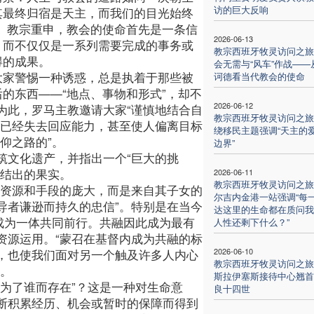
访的巨大反响
其最终归宿是天主，而我们的目光始终
”。教宗重申，教会的使命首先是一条信
2026-06-13
，而不仅仅是一系列需要完成的事务或
教宗西班牙牧灵访问之旅
得的成果。
会无需与“风车”作战——
大家警惕一种诱惑，总是执着于那些被
诃德看当代教会的使命
后的东西——“地点、事物和形式”，却不
2026-06-12
为此，罗马主教邀请大家“谨慎地结合自
教宗西班牙牧灵访问之旅
、已经失去回应能力，甚至使人偏离目标
绕移民主题强调“天主的
仰之路的”。
边界”
筑文化遗产，并指出一个“巨大的挑
够结出的果实。
2026-06-11
教宗西班牙牧灵访问之旅
自资源和手段的庞大，而是来自其子女的
尔吉内金港一站强调“每
导者谦逊而持久的忠信”。特别是在当今
达这里的生命都在质问我
成为一体共同前行。共融因此成为最有
人性还剩下什么？”
资源运用。“蒙召在基督内成为共融的标
2026-06-10
，也使我们面对另一个触及许多人内心
教宗西班牙牧灵访问之旅
”。
斯拉伊塞斯接待中心翘首
为了谁而存在”？这是一种对生命意
良十四世
断积累经历、机会或暂时的保障而得到