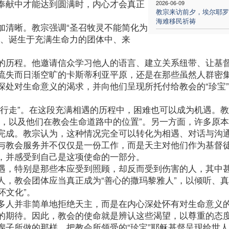
奉献中才能达到圆满时，内心才会真正
2026-06-09
教宗来访前夕，埃尔耶罗
海难移民祈祷
加清晰。教宗强调“圣召牧灵不能简化为
中、诞生于充满生命力的团体中、来
的历程。他邀请信众学习他人的语言、建立关系纽带、让基
流失而日渐空旷的卡斯蒂利亚平原，还是在那些虽然人群密
深处对生命意义的渴求，并向他们呈现所托付给教会的“珍宝
来行走”。在这段充满相遇的历程中，困难也可以成为机遇。
召，以及他们在教会生命道路中的位置”。另一方面，许多原
完成。教宗认为，这种情况完全可以转化为相遇、对话与沟
与教会服务并不仅仅是一份工作，而是天主对他们作为基督
，并感受到自己是这项使命的一部分。
遇，特别是那些本应受到照顾，却反而受到伤害的人，其中
人，教会团体应当真正成为“善心的撒玛黎雅人”，以倾听、
怀文化”。
多人并非简单地拒绝天主，而是在内心深处怀有对生命意义
的期待。因此，教会的使命就是辨认这些渴望，以尊重的态
瘸子所做的那样，把教会所领受的“珍宝”耶稣基督呈现给世