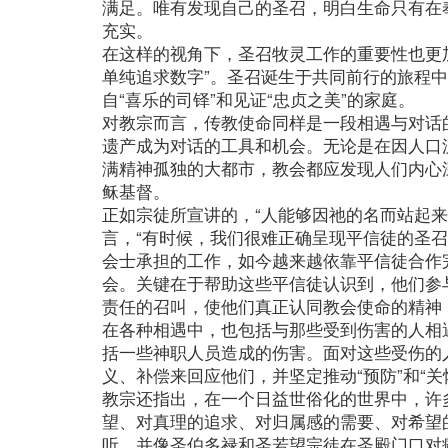
满足。唯有发现自己的圣召，明白生命只有在
充实。
在这样的视角下，圣召牧灵工作的重要性也更
单纯追求数字”。圣召诞生于共同前行的旅程
自“喜乐的司铎”和见证“忠贞之美”的家庭。
对教宗而言，传教使命同样是一段相遇与对话
遗产成为对话的工具和机会。无论是在因人口
满精神孤独的大都市，教会都应发现人们内心
稣基督。
正如宗徒所宣讲的，“人能够因祂的名而站起
言，“有时候，我们很难正确呈现平信徒的圣
会士承担的工作，如今越来越依靠平信徒合作
会。关键在于帮助这些平信徒认识到，他们参
责任的召叫，使他们真正认同教会使命的精神
在各种相遇中，也包括与那些受到伤害的人相
括一些神职人员造成的伤害。面对这些受伤的
义、补偿来回应他们，并坚定推动“预防”和“关
教宗还指出，在一个日益世俗化的世界中，许
望、对真理的追求、对归属感的需要、对希望
听，并像圣伯多禄和圣若望宗徒在圣殿门口对