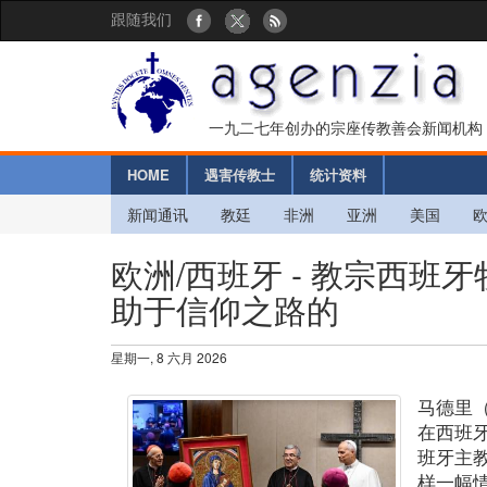
跟随我们
一九二七年创办的宗座传教善会新闻机构
HOME
遇害传教士
统计资料
新闻通讯
教廷
非洲
亚洲
美国
欧洲/西班牙 - 教宗西
助于信仰之路的
星期一, 8 六月 2026
马德里
在西班
班牙主
样一幅