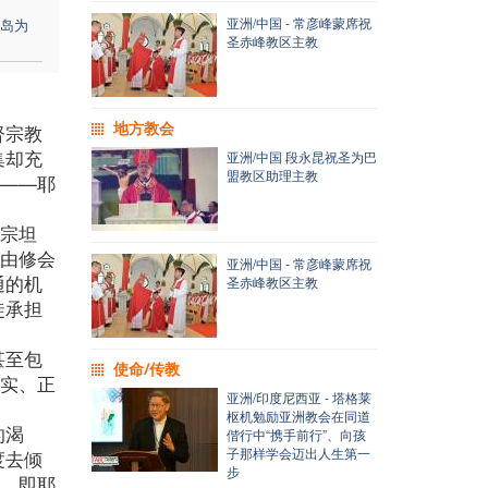
亚洲/中国 - 常彦峰蒙席祝
岛为
圣赤峰教区主教
地方教会
督宗教
集却充
亚洲/中国 段永昆祝圣为巴
盟教区助理主教
”——耶
教宗坦
本由修会
亚洲/中国 - 常彦峰蒙席祝
通的机
圣赤峰教区主教
徒承担
甚至包
使命/传教
真实、正
亚洲/印度尼西亚 - 塔格莱
枢机勉励亚洲教会在同道
的渴
偕行中“携手前行”、向孩
子那样学会迈出人生第一
度去倾
步
人，即耶