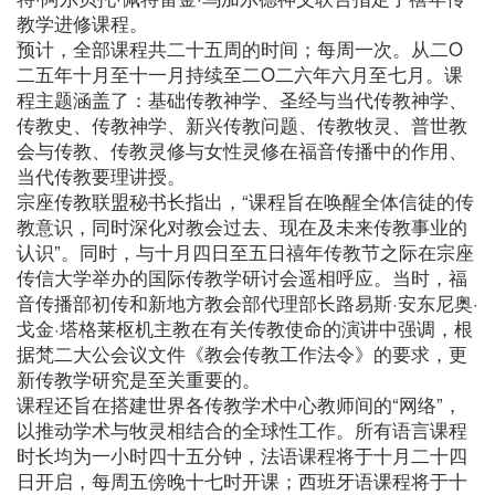
教学进修课程。
预计，全部课程共二十五周的时间；每周一次。从二O
二五年十月至十一月持续至二O二六年六月至七月。课
程主题涵盖了：基础传教神学、圣经与当代传教神学、
传教史、传教神学、新兴传教问题、传教牧灵、普世教
会与传教、传教灵修与女性灵修在福音传播中的作用、
当代传教要理讲授。
宗座传教联盟秘书长指出，“课程旨在唤醒全体信徒的传
教意识，同时深化对教会过去、现在及未来传教事业的
认识”。同时，与十月四日至五日禧年传教节之际在宗座
传信大学举办的国际传教学研讨会遥相呼应。当时，福
音传播部初传和新地方教会部代理部长路易斯·安东尼奥·
戈金·塔格莱枢机主教在有关传教使命的演讲中强调，根
据梵二大公会议文件《教会传教工作法令》的要求，更
新传教学研究是至关重要的。
课程还旨在搭建世界各传教学术中心教师间的“网络”，
以推动学术与牧灵相结合的全球性工作。所有语言课程
时长均为一小时四十五分钟，法语课程将于十月二十四
日开启，每周五傍晚十七时开课；西班牙语课程将于十