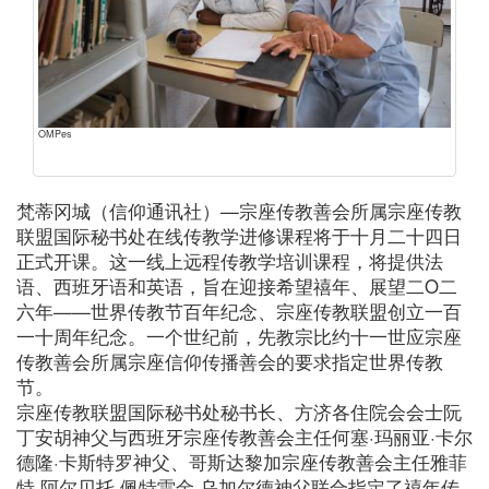
OMPes
梵蒂冈城（信仰通讯社）—宗座传教善会所属宗座传教
联盟国际秘书处在线传教学进修课程将于十月二十四日
正式开课。这一线上远程传教学培训课程，将提供法
语、西班牙语和英语，旨在迎接希望禧年、展望二O二
六年——世界传教节百年纪念、宗座传教联盟创立一百
一十周年纪念。一个世纪前，先教宗比约十一世应宗座
传教善会所属宗座信仰传播善会的要求指定世界传教
节。
宗座传教联盟国际秘书处秘书长、方济各住院会会士阮
丁安胡神父与西班牙宗座传教善会主任何塞·玛丽亚·卡尔
德隆·卡斯特罗神父、哥斯达黎加宗座传教善会主任雅菲
特·阿尔贝托·佩特雷金·乌加尔德神父联合指定了禧年传