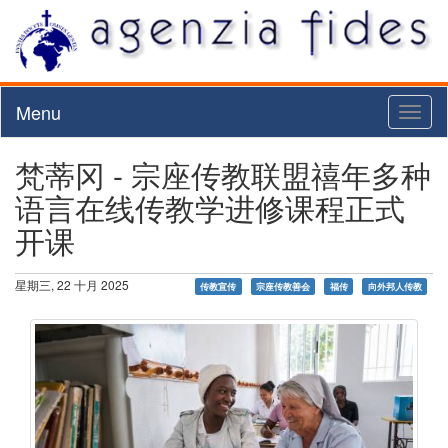
Menu
Toggl
naviga
梵蒂冈 - 宗座传教联盟禧年多种
语言在线传教学进修课程正式
开课
星期三, 22 十月 2025
传教宣传
宗座传教善会
福传
向外邦人传教