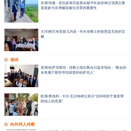
非洲/加蓬 - 圣伯多禄宗徒善会秘书长波农神父强调主教
直接参与非洲修院修生培育的重要性
大洋洲/巴布亚新几内亚 - 年长传教士的智慧是无形的宝
藏
福传
亚洲/哈萨克斯坦 - 传教士指出教会日益本地化：“教会的
未来属于那些寻找基督的哈萨克人”
欧洲/奥地利 - 卡尔·瓦尔纳神父表示“信仰有助于激发帮
助他人的意愿”
向外邦人传教