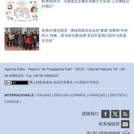
欧洲/西班牙 - 马德里总主教区传教士节宣讲“上主继续召
叫我们”
亚洲/印度尼西亚 - 弗洛勒斯岛信众的“家庭”传教和“向外
邦人”传教：霍马特主教强调“圣召不是我们的作为而是
天主的”
Agenzia Fides - Palazzo “de Propaganda Fide” - 00120 - Città del Vaticano Tel. +39-
06-69880115 - Fax +39-06-69880107
网上内容发表在
知识共享署名 4.0 国际许可协议
INTERNAZIONALE :
ITALIANO
|
ENGLISH
|
ESPAÑOL
|
FRANÇAIS
| |
DEUTSCH
|
CHINESE
|
跟随我们:
联系编辑部
取消订阅新闻简报