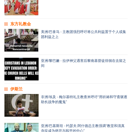
东方礼教会
美洲/巴拿马 - 主教团强烈呼吁将公共利益置于个人或集
团利益之上
亚洲/黎巴嫩 - 拉伊神父遇害后黎南基督徒徘徊在去留之
间
伊斯兰
非洲/埃及 - 梅尔基特礼主教查米呼吁“用祈祷和守斋驱逐
助长战争的魔鬼”
亚洲/巴基斯坦 - 约瑟夫·阿什德总主教强调“教堂和清真
寺应成为慈悲与和平的中心”