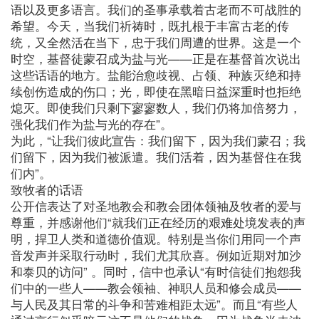
语以及更多语言。我们的圣事承载着古老而不可战胜的
希望。今天，当我们祈祷时，既扎根于丰富古老的传
统，又全然活在当下，忠于我们周遭的世界。这是一个
时空，基督徒蒙召成为盐与光——正是在基督首次说出
这些话语的地方。盐能治愈歧视、占领、种族灭绝和持
续创伤造成的伤口；光，即使在黑暗日益深重时也拒绝
熄灭。即使我们只剩下寥寥数人，我们仍将加倍努力，
强化我们作为盐与光的存在”。
为此，“让我们彼此宣告：我们留下，因为我们蒙召；我
们留下，因为我们被派遣。我们活着，因为基督住在我
们内”。
致牧者的话语
公开信表达了对圣地教会和教会团体领袖及牧者的爱与
尊重，并感谢他们“就我们正在经历的艰难处境发表的声
明，捍卫人类和道德价值观。特别是当你们用同一个声
音发声并采取行动时，我们尤其欣喜。例如近期对加沙
和泰贝的访问” 。同时，信中也承认“有时信徒们抱怨我
们中的一些人——教会领袖、神职人员和修会成员——
与人民及其日常的斗争和苦难相距太远”。而且“有些人