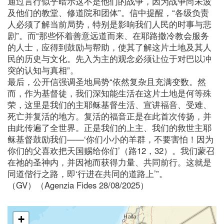
通过言行似乎暗示这不是他们的战争，因为战争尚未波
及他们的教堂、修道院和团体”。信中提醒，“各级负责
人必须了解当前局势，特别是影响我们人民的时事与悲
剧”。而“那些怀着善意远道而来、在耶路撒冷教会服务
的人士，应得到鼓励与帮助，使其了解这片土地及其人
民的历史与文化。先入为主的观念必须让位于对巴以冲
突的认知与真相”。
最后，公开信强调圣地局势“依然复杂且充满变数。然
而，作为基督徒，我们深知能生活在这片土地是何等殊
荣，这里是我们的主耶稣基督生活、宣讲福音、受难、
死亡并复活的地方。复活的福音正是在此首次传扬，并
由此传遍了全世界。正是我们的上主、我们的救世主耶
稣基督鼓励我们——‘你们小小的羊群，不要害怕！因为
你们的父喜欢把天国赐给你们’（路12，32）。我们蒙召
在祂的圣神内，并因祂而获得力量、共同前行。这就是
同道偕行之路，即‘行进在共同的道路上’”。
（GV）（Agenzia Fides 28/08/2025）
+