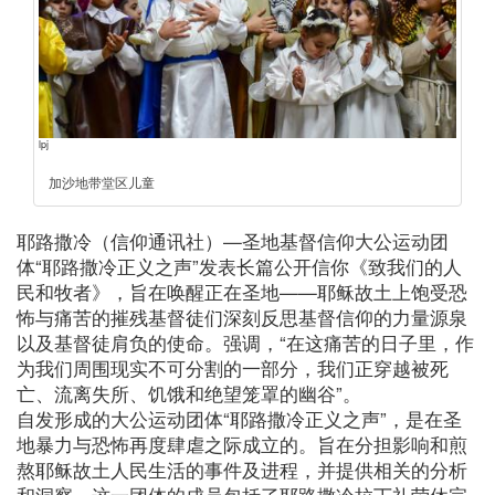
lpj
加沙地带堂区儿童
耶路撒冷（信仰通讯社）—圣地基督信仰大公运动团
体“耶路撒冷正义之声”发表长篇公开信你《致我们的人
民和牧者》，旨在唤醒正在圣地——耶稣故土上饱受恐
怖与痛苦的摧残基督徒们深刻反思基督信仰的力量源泉
以及基督徒肩负的使命。强调，“在这痛苦的日子里，作
为我们周围现实不可分割的一部分，我们正穿越被死
亡、流离失所、饥饿和绝望笼罩的幽谷”。
自发形成的大公运动团体“耶路撒冷正义之声”，是在圣
地暴力与恐怖再度肆虐之际成立的。旨在分担影响和煎
熬耶稣故土人民生活的事件及进程，并提供相关的分析
和洞察。这一团体的成员包括了耶路撒冷拉丁礼荣休宗