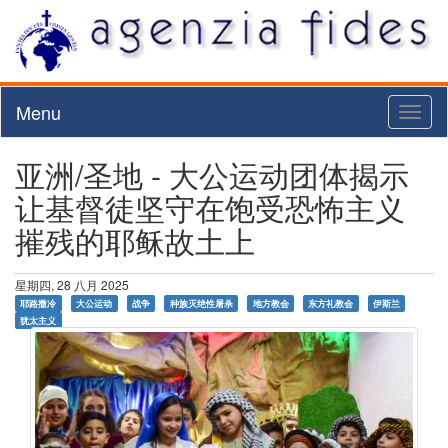
Menu
Toggl
naviga
亚洲/圣地 - 大公运动团体揭示
让基督徒坚守在饱受恐怖主义
摧残的耶稣故土上
星期四, 28 八月 2025
耶路撒冷
大公运动
战争
种族灭绝性屠杀
地方教会
东方礼教会
伊斯兰
犹太主义