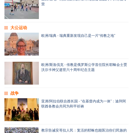
营
大公运动
欧洲/瑞典 - 瑞典重新发现自己是一片“传教之地”
欧洲/斯洛伐克 - 传教是俄罗斯公学首任院长耶稣会士贾
沃尔卡神父逝世六十周年纪念主题
战争
亚洲/阿拉伯联合酋长国 - “在基督内成为一体”：迪拜阿
联酋各教会共同为和平祈祷
教宗告诫安哥拉人民：复活的耶稣也能医治你们民族的