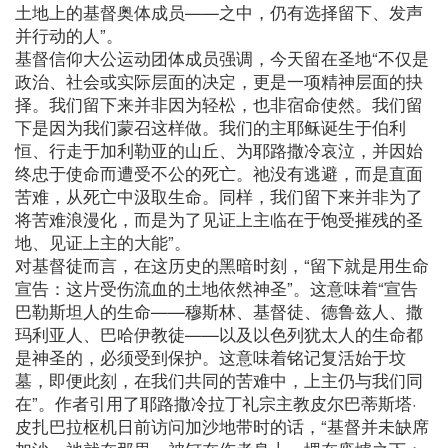
土地上的基督奥体成员——之中，仍有选择留下、发声
并行动的人”。
基督信仰大公运动团体成员强调，今天留在圣地“不仅是
政治、社会或实际层面的决定，更是一项精神层面的抉
择。我们留下来并非因为轻松，也非宿命使然。我们留
下是因为我们蒙召这样做。我们的主耶稣诞生于伯利
恒、行走于加利勒亚的山丘、为耶路撒冷哀泣，并因始
终忠于使命而遭受不公的死亡。祂没有逃避，而是直面
苦难，从死亡中汲取生命。同样，我们留下来并非为了
将苦难浪漫化，而是为了见证上主临在于饱受摧残的圣
地、见证上主的大能”。
对基督徒而言，在这历史的黑暗时刻，“留下就是用生命
宣告：这片受伤流血的土地依然神圣”。这意味着“宣告
巴勒斯坦人的生命——穆斯林、基督徒、德鲁兹人、撒
玛利亚人、巴哈伊教徒——以及以色列犹太人的生命都
是神圣的，必须受到保护。这意味着铭记复活始于坟
墓，即便此刻，在我们共同的苦难中，上主仍与我们同
在”。作者引用了耶路撒冷拉丁礼宗主教皮尔巴蒂斯塔·
皮扎巴拉枢机日前访问加沙地带时的话，“基督并未缺席