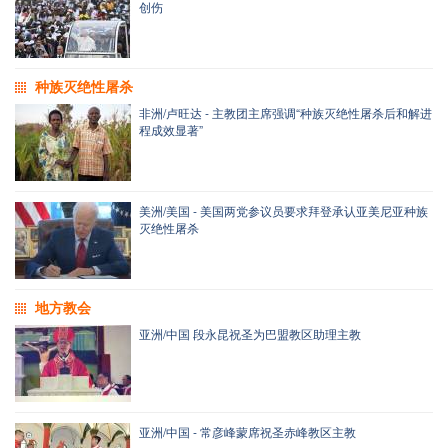
创伤
种族灭绝性屠杀
非洲/卢旺达 - 主教团主席强调“种族灭绝性屠杀后和解进
程成效显著”
美洲/美国 - 美国两党参议员要求拜登承认亚美尼亚种族
灭绝性屠杀
地方教会
亚洲/中国 段永昆祝圣为巴盟教区助理主教
亚洲/中国 - 常彦峰蒙席祝圣赤峰教区主教