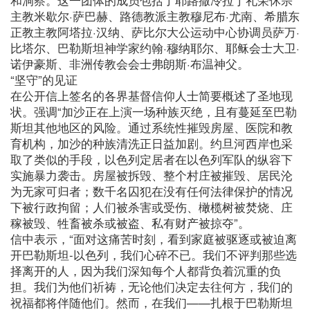
主教米歇尔·萨巴赫、路德教派主教穆尼布·尤南、希腊东
正教主教阿塔拉·汉纳、萨比尔大公运动中心协调员萨万·
比塔尔、巴勒斯坦神学家约翰·穆纳耶尔、耶稣会士大卫·
诺伊豪斯、非洲传教会会士弗朗斯·布温神父。
“坚守”的见证
在公开信上签名的各界基督信仰人士简要概述了圣地现
状。强调“加沙正在上演一场种族灭绝，且有蔓延至巴勒
斯坦其他地区的风险。通过系统性摧毁房屋、医院和教
育机构，加沙的种族清洗正日益加剧。约旦河西岸也采
取了类似的手段，以色列定居者在以色列军队的纵容下
实施暴力袭击。房屋被拆毁、整个村庄被摧毁、居民沦
为无家可归者；数千名囚犯在没有任何法律保护的情况
下被行政拘留；人们被杀害或受伤、橄榄树被焚烧、庄
稼被毁、牲畜被杀或被盗、私有财产被掠夺”。
信中表示，“面对这痛苦时刻，看到家庭被驱逐或被迫离
开巴勒斯坦-以色列，我们心碎不已。我们不评判那些选
择离开的人，因为我们深知每个人都背负着沉重的负
担。我们为他们祈祷，无论他们决定去往何方，我们的
祝福都将伴随他们。然而，在我们——扎根于巴勒斯坦