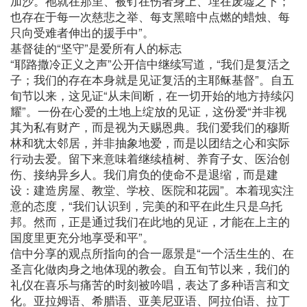
加沙。祂就在那里、被钉在伤者身上、埋在废墟之下；
也存在于每一次慈悲之举、每支黑暗中点燃的蜡烛、每
只向受难者伸出的援手中”。
基督徒的“坚守”是爱所有人的标志
“耶路撒冷正义之声”公开信中继续写道，“我们是复活之
子；我们的存在本身就是见证复活的主耶稣基督”。自五
旬节以来，这见证“从未间断，在一切开始的地方持续闪
耀”。一份在心爱的土地上绽放的见证，这份爱“并非视
其为私有财产，而是视为天赐恩典。我们爱我们的穆斯
林和犹太邻居，并非抽象地爱，而是以团结之心和实际
行动去爱。留下来意味着继续植树、养育子女、医治创
伤、接纳异乡人。我们肩负的使命不是退缩，而是建
设：建造房屋、教堂、学校、医院和花园”。本着现实注
意的态度，“我们认识到，完美的和平在此生只是乌托
邦。然而，正是通过我们在此地的见证，才能在上主的
国度里更充分地享受和平”。
信中分享的观点所指向的合一愿景是“一个活生生的、在
圣言化做肉身之地体现的教会。自五旬节以来，我们的
礼仪在喜乐与痛苦的时刻被吟唱，表达了多种语言和文
化。亚拉姆语、希腊语、亚美尼亚语、阿拉伯语、拉丁