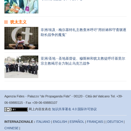
犹太主义
非洲/埃及 - 梅尔基特礼主教查米呼吁“用祈祷和守斋驱逐
助长战争的魔鬼”
亚洲/圣地 - 圣地基督徒、穆斯林和犹太教徒呼吁基里尔
宗主教竭尽全力制止乌克兰战争
Agenzia Fides - Palazzo “de Propaganda Fide” - 00120 - Città del Vaticano Tel. +39-
06-69880115 - Fax +39-06-69880107
网上内容发表在
知识共享署名 4.0 国际许可协议
INTERNAZIONALE :
ITALIANO
|
ENGLISH
|
ESPAÑOL
|
FRANÇAIS
| |
DEUTSCH
|
CHINESE
|