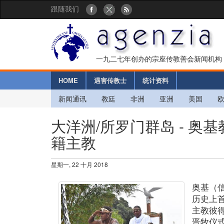
跟随我们
一九二七年创办的宗座传教善会新闻机构
HOME
遇害传教士
统计资料
新闻通讯
教廷
非洲
亚洲
美国
大洋洲/所罗门群岛 - 
籍主教
星期一, 22 十月 2018
奥基（
历史上
主教彼
晋牧仪