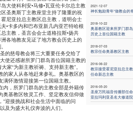
群岛大使科利安•马修•瓦亚伦卡尔总主教
2021-12-07
神长勉励青年“做教会的脊
教区圣奥斯丁主教座堂主持了隆重的祝
，霍尼亚拉总主教区总主教，道明会士
2018-10-22
托夫•卡多内和巴布亚新几内亚芒特哈根
奥基教区迎来所罗门群岛
区总主教，圣言会会士道格拉斯•扬共
历史上首位国籍主教
洋洲各地教友见证了地方教会历史上的
刻。
2018-07-03
教宗任命奥基教区主教
神圣的慈母教会将三大重要任务交给了
座大使还感谢所罗门群岛首位国籍主教的
2016-06-22
请大家“为新主教祈祷、支持新主教”。
教宗接受霍尼亚拉总主教
教的家人从各地赶来参礼。奥基教区的
任命新总主教
友满怀激情迎接第一位国籍主教。
在内，所罗门群岛的主教全部是外籍传
2016-05-20
圣座万民福音传播部任命
为奥基教区牧灵工作、坚定教友信仰做
亚拉玛利亚圣名大修道院
，“迎接挑战和社会生活中面临的问
友以及为盛大礼仪奔波的人们。