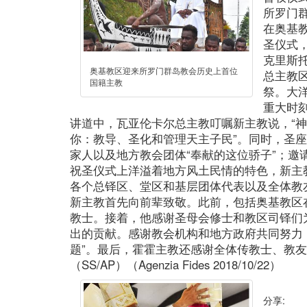
所罗门
在奥基
圣仪式
克里斯
奥基教区迎来所罗门群岛教会历史上首位
总主教
国籍主教
祭。大
重大时
讲道中，瓦亚伦卡尔总主教叮嘱新主教说，“
你：教导、圣化和管理天主子民”。同时，圣
家人以及地方教会团体“奉献的这位骄子”；邀
祝圣仪式上洋溢着地方风土民情的特色，新主
各个总铎区、堂区和基层团体代表以及全体教
新主教首先向前辈致敬。此前，包括奥基教区
教士。接着，他感谢圣母会修士和教区司铎们
出的贡献。感谢教会机构和地方政府共同努力
题”。最后，霍霍主教还感谢全体传教士、教
（SS/AP）（Agenzia Fides 2018/10/22）
分享: