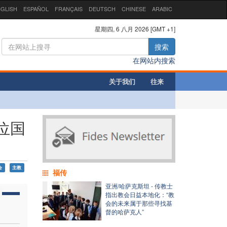
GLISH
ESPAÑOL
FRANÇAIS
DEUTSCH
CHINESE
ARABIC
星期四, 6 八月 2026 [GMT +1]
搜索
在网站内搜索
关于我们
往来
位国
会
主教
福传
亚洲/哈萨克斯坦 - 传教士
指出教会日益本地化：“教
会的未来属于那些寻找基
督的哈萨克人”