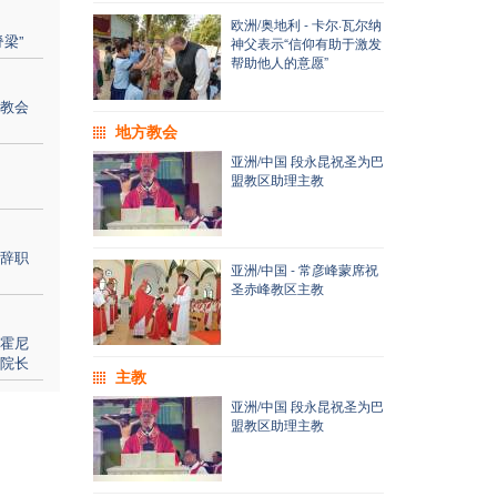
欧洲/奥地利 - 卡尔·瓦尔纳
梁”
神父表示“信仰有助于激发
帮助他人的意愿”
教会
地方教会
亚洲/中国 段永昆祝圣为巴
盟教区助理主教
辞职
亚洲/中国 - 常彦峰蒙席祝
圣赤峰教区主教
霍尼
院长
主教
亚洲/中国 段永昆祝圣为巴
盟教区助理主教