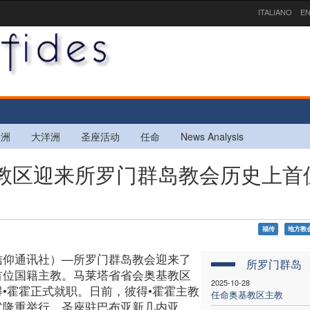
ITALIANO
EN
欧洲
大洋洲
圣座活动
任命
News Analysis
奥基教区迎来所罗门群岛教会历史上首
福传
地方教
信仰通讯社）—所罗门群岛教会迎来了
所罗门群岛
首位国籍主教。马莱塔省省会奥基教区
2025-10-28
得•霍霍正式就职。日前，彼得•霍霍主教
任命奥基教区主教
式隆重举行。圣座驻巴布亚新几内亚、