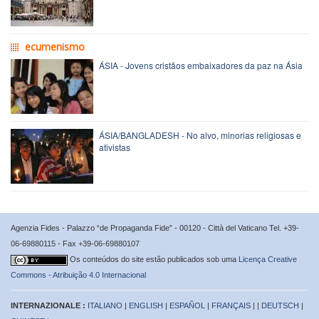
ecumenismo
ÁSIA - Jovens cristãos embaixadores da paz na Ásia
ÁSIA/BANGLADESH - No alvo, minorias religiosas e
ativistas
Agenzia Fides - Palazzo “de Propaganda Fide” - 00120 - Città del Vaticano Tel. +39-
06-69880115 - Fax +39-06-69880107
Os conteúdos do site estão publicados sob uma
Licença Creative
Commons - Atribuição 4.0 Internacional
INTERNAZIONALE :
ITALIANO
|
ENGLISH
|
ESPAÑOL
|
FRANÇAIS
| |
DEUTSCH
|