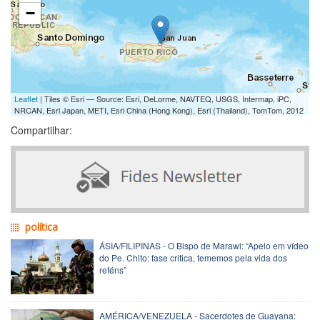
−
Leaflet
| Tiles © Esri — Source: Esri, DeLorme, NAVTEQ, USGS, Intermap, iPC,
NRCAN, Esri Japan, METI, Esri China (Hong Kong), Esri (Thailand), TomTom, 2012
Compartilhar:
política
ÁSIA/FILIPINAS - O Bispo de Marawi: “Apelo em vídeo
do Pe. Chito: fase critica, tememos pela vida dos
reféns”
AMÉRICA/VENEZUELA - Sacerdotes de Guayana: