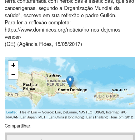
terra contaminada com herbicidas e inseticidas, que são
cancerígenas, segundo a Organização Mundial da
saúde”, escreve em sua reflexão o padre Gullón.
Para ler a reflexão completa:
https://www.dominicos.org/noticia/no-nos-dejemos-
vencer/
(CE) (Agência Fides, 15/05/2017)
+
−
Leaflet
| Tiles © Esri — Source: Esri, DeLorme, NAVTEQ, USGS, Intermap, iPC,
NRCAN, Esri Japan, METI, Esri China (Hong Kong), Esri (Thailand), TomTom, 2012
Compartilhar: