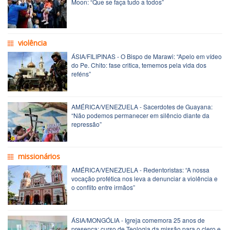
Moon: “Que se faça tudo a todos” 
violência
ÁSIA/FILIPINAS - O Bispo de Marawi: “Apelo em vídeo
do Pe. Chito: fase critica, tememos pela vida dos
reféns”
AMÉRICA/VENEZUELA - Sacerdotes de Guayana:
“Não podemos permanecer em silêncio diante da
repressão”
missionários
AMÉRICA/VENEZUELA - Redentoristas: “A nossa
vocação profética nos leva a denunciar a violência e
o conflito entre irmãos”
ÁSIA/MONGÓLIA - Igreja comemora 25 anos de
presença: curso de Teologia da missão para o clero e