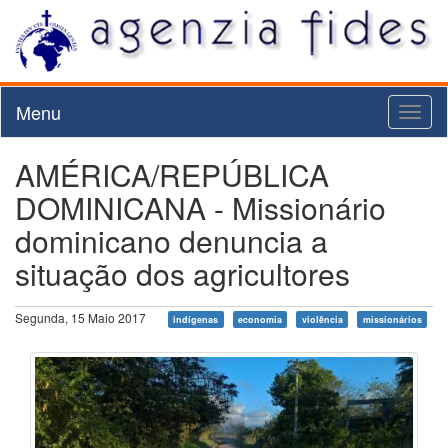
Menu
Toggl
naviga
AMÉRICA/REPÚBLICA
DOMINICANA - Missionário
dominicano denuncia a
situação dos agricultores
Segunda, 15 Maio 2017
indígenas
economia
violência
missionários