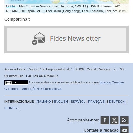
Leaflet
| Tiles © Esri — Source: Esri, DeLorme, NAVTEQ, USGS, Intermap, iPC,
NRCAN, Esri Japan, METI, Esri China (Hong Kong), Esri (Thailand), TomTom, 2012
Compartilhar:
Agenzia Fides - Palazzo “de Propaganda Fide” - 00120 - Città del Vaticano Tel. +39-
06-69880115 - Fax +39-06-69880107
Os conteúdos do site estão publicados sob uma
Licença Creative
Commons - Atribuição 4.0 Internacional
INTERNAZIONALE :
ITALIANO
|
ENGLISH
|
ESPAÑOL
|
FRANÇAIS
| |
DEUTSCH
|
CHINESE
|
Acompanhe-nos:
Contate a redação