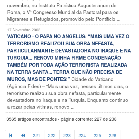
novembro, no Instituto Patrístico Augustinianum de
Roma, o V° Congresso Mundial da Pastoral para os
Migrantes e Refugiados, promovido pelo Pontifício ...
17 Novembro 2003
VATICANO - O PAPA NO ANGELUS: “MAIS UMA VEZ O
TERRORISMO REALIZOU SUA OBRA NEFASTA,
PARTICULARMANTE DEVASTADORA NO IRAQUE E NA
TURQUIA... RENOVO MINHA FIRME CONDENAÇÃO
TAMBÉM POR TODA AÇÃO TERRORISTA REALIZADA
NA TERRA SANTA... TERRA QUE NÃO PRECISA DE
Cidade do Vaticano
MUROS, MAS DE PONTES!”
(Agência Fides) – “Mais uma vez, nesses últimos dias, o
terrorismo realizou sua obra nefasta, particularmente
devastadora no Iraque e na Turquia. Enquanto continuo
a rezar pelas vítimas, renovo ...
3565 artigos encontrados - página corrente: 227 de 238
221
222
223
224
225
226