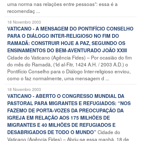
uma norma nas relações entre pessoas”: essa é a
recomendaç ...
18 Novembro 2003
VATICANO - A MENSAGEM DO PONTIFÍCIO CONSELHO
PARA O DIÁLOGO INTER-RELIGIOSO NO FIM DO
RAMADÃ: CONSTRUIR HOJE A PAZ, SEGUINDO OS
ENSINAMENTOS DO BEM-AVENTURADO JOÃO XXIII
Cidade do Vaticano (Agência Fides) – Por ocasião do fim
do mês do Ramadã, (‘Id al-Fitr, 1424 A.H. / 2003 A.D.) o
Pontifício Conselho para o Diálogo Inter-religioso enviou,
como o faz normalmente, uma mensagem d ...
18 Novembro 2003
VATICANO - ABERTO O CONGRESSO MUNDIAL DA
PASTORAL PARA MIGRANTES E REFUGIADOS: “NOS
FAZEMO DE PORTA-VOZES DA PREOCUPAÇÃO DA
IGREJA EM RELAÇÃO AOS 175 MILHÕES DE
MIGRANTES E 40 MILHÕES DE REFUGIADOS E
Cidade do
DESABRIGADOS DE TODO O MUNDO”
Vaticano (Agência Fides) – Abriu-se essa manhã, 18 de