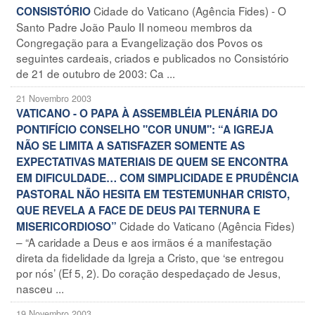
Cidade do Vaticano (Agência Fides) - O
CONSISTÓRIO
Santo Padre João Paulo II nomeou membros da
Congregação para a Evangelização dos Povos os
seguintes cardeais, criados e publicados no Consistório
de 21 de outubro de 2003: Ca ...
21 Novembro 2003
VATICANO - O PAPA À ASSEMBLÉIA PLENÁRIA DO
PONTIFÍCIO CONSELHO "COR UNUM": “A IGREJA
NÃO SE LIMITA A SATISFAZER SOMENTE AS
EXPECTATIVAS MATERIAIS DE QUEM SE ENCONTRA
EM DIFICULDADE… COM SIMPLICIDADE E PRUDÊNCIA
PASTORAL NÃO HESITA EM TESTEMUNHAR CRISTO,
QUE REVELA A FACE DE DEUS PAI TERNURA E
Cidade do Vaticano (Agência Fides)
MISERICORDIOSO”
– “A caridade a Deus e aos irmãos é a manifestação
direta da fidelidade da Igreja a Cristo, que ‘se entregou
por nós’ (Ef 5, 2). Do coração despedaçado de Jesus,
nasceu ...
19 Novembro 2003