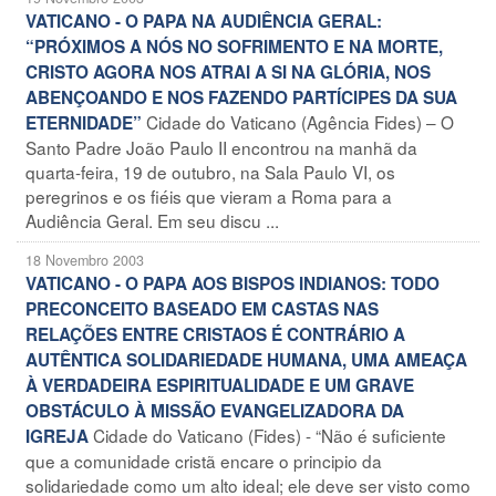
VATICANO - O PAPA NA AUDIÊNCIA GERAL:
“PRÓXIMOS A NÓS NO SOFRIMENTO E NA MORTE,
CRISTO AGORA NOS ATRAI A SI NA GLÓRIA, NOS
ABENÇOANDO E NOS FAZENDO PARTÍCIPES DA SUA
Cidade do Vaticano (Agência Fides) – O
ETERNIDADE”
Santo Padre João Paulo II encontrou na manhã da
quarta-feira, 19 de outubro, na Sala Paulo VI, os
peregrinos e os fiéis que vieram a Roma para a
Audiência Geral. Em seu discu ...
18 Novembro 2003
VATICANO - O PAPA AOS BISPOS INDIANOS: TODO
PRECONCEITO BASEADO EM CASTAS NAS
RELAÇÕES ENTRE CRISTAOS É CONTRÁRIO A
AUTÊNTICA SOLIDARIEDADE HUMANA, UMA AMEAÇA
À VERDADEIRA ESPIRITUALIDADE E UM GRAVE
OBSTÁCULO À MISSÃO EVANGELIZADORA DA
Cidade do Vaticano (Fides) - “Não é suficiente
IGREJA
que a comunidade cristã encare o principio da
solidariedade como um alto ideal; ele deve ser visto como