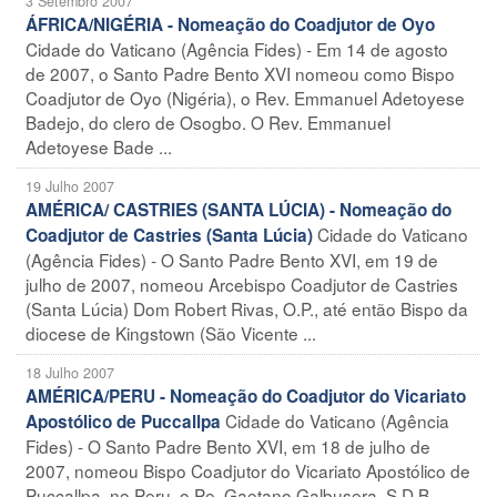
3 Setembro 2007
ÁFRICA/NIGÉRIA - Nomeação do Coadjutor de Oyo
Cidade do Vaticano (Agência Fides) - Em 14 de agosto
de 2007, o Santo Padre Bento XVI nomeou como Bispo
Coadjutor de Oyo (Nigéria), o Rev. Emmanuel Adetoyese
Badejo, do clero de Osogbo. O Rev. Emmanuel
Adetoyese Bade ...
19 Julho 2007
AMÉRICA/ CASTRIES (SANTA LÚCIA) - Nomeação do
Cidade do Vaticano
Coadjutor de Castries (Santa Lúcia)
(Agência Fides) - O Santo Padre Bento XVI, em 19 de
julho de 2007, nomeou Arcebispo Coadjutor de Castries
(Santa Lúcia) Dom Robert Rivas, O.P., até então Bispo da
diocese de Kingstown (São Vicente ...
18 Julho 2007
AMÉRICA/PERU - Nomeação do Coadjutor do Vicariato
Cidade do Vaticano (Agência
Apostólico de Puccallpa
Fides) - O Santo Padre Bento XVI, em 18 de julho de
2007, nomeou Bispo Coadjutor do Vicariato Apostólico de
Puccallpa, no Peru, o Pe. Gaetano Galbusera, S.D.B.,