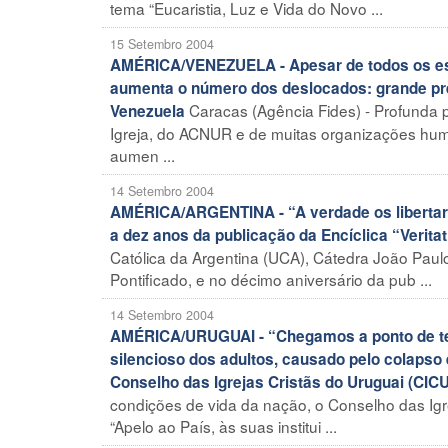
tema “Eucaristia, Luz e Vida do Novo ...
15 Setembro 2004
AMÉRICA/VENEZUELA - Apesar de todos os esfo
aumenta o número dos deslocados: grande pr
Caracas (Agência Fides) - Profunda 
Venezuela
Igreja, do ACNUR e de muitas organizações hum
aumen ...
14 Setembro 2004
AMÉRICA/ARGENTINA - “A verdade os libertará
a dez anos da publicação da Encíclica “Verita
Católica da Argentina (UCA), Cátedra João Paulo
Pontificado, e no décimo aniversário da pub ...
14 Setembro 2004
AMÉRICA/URUGUAI - “Chegamos a ponto de ter
silencioso dos adultos, causado pelo colapso
Conselho das Igrejas Cristãs do Uruguai (CICU
condições de vida da nação, o Conselho das Igr
“Apelo ao País, às suas institui ...