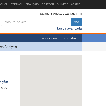
GLISH
ESPAÑOL
FRANÇAIS
DEUTSCH
CHINESE
ARABIC
Sábado, 8 Agosto 2026 [GMT +1]
Vá!
busca avançada
sobre nós
contatos
ws Analysis
a
iação
a que