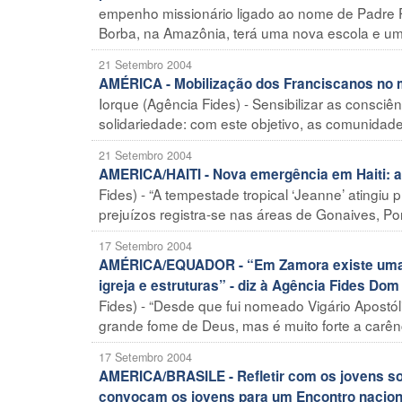
empenho missionário ligado ao nome de Padre P
Borba, na Amazônia, terá uma nova escola e um 
21 Setembro 2004
AMÉRICA - Mobilização dos Franciscanos no m
Iorque (Agência Fides) - Sensibilizar as consciê
solidariedade: com este objetivo, as comunidade
21 Setembro 2004
AMERICA/HAITI - Nova emergência em Haiti: ap
Fides) - “A tempestade tropical ‘Jeanne’ atingiu
prejuízos registra-se nas áreas de Gonaives, Port
17 Setembro 2004
AMÉRICA/EQUADOR - “Em Zamora existe uma gr
igreja e estruturas” - diz à Agência Fides Do
Fides) - “Desde que fui nomeado Vigário Apostó
grande fome de Deus, mas é muito forte a carênci
17 Setembro 2004
AMERICA/BRASILE - Refletir com os jovens sob
convocam os jovens para um Encontro nacion