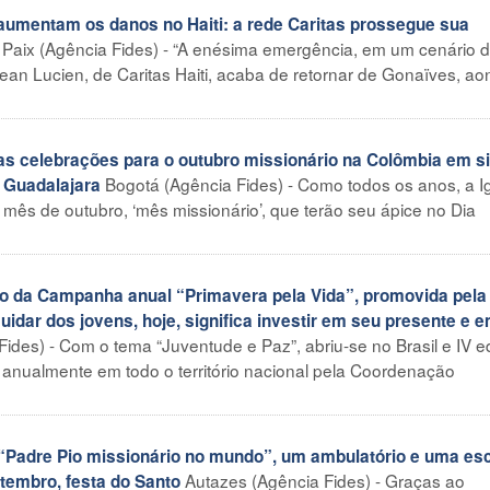
aumentam os danos no Haiti: a rede Caritas prossegue sua
 Paix (Agência Fides) - “A enésima emergência, em um cenário 
Jean Lucien, de Caritas Haiti, acaba de retornar de Gonaïves, ao
 celebrações para o outubro missionário na Colômbia em si
Bogotá (Agência Fides) - Como todos os anos, a I
 Guadalajara
mês de outubro, ‘mês missionário’, que terão seu ápice no Dia
ão da Campanha anual “Primavera pela Vida”, promovida pela
dar dos jovens, hoje, significa investir em seu presente e 
Fides) - Com o tema “Juventude e Paz”, abriu-se no Brasil e IV e
anualmente em todo o território nacional pela Coordenação
Padre Pio missionário no mundo”, um ambulatório e uma esc
Autazes (Agência Fides) - Graças ao
tembro, festa do Santo