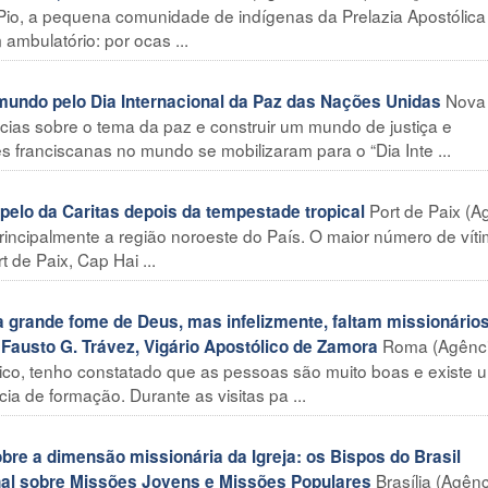
io, a pequena comunidade de indígenas da Prelazia Apostólica
ambulatório: por ocas ...
Nova
undo pelo Dia Internacional da Paz das Nações Unidas
ncias sobre o tema da paz e construir um mundo de justiça e
s franciscanas no mundo se mobilizaram para o “Dia Inte ...
Port de Paix (A
elo da Caritas depois da tempestade tropical
 principalmente a região noroeste do País. O maior número de vít
 de Paix, Cap Hai ...
ande fome de Deus, mas infelizmente, faltam missionários
Roma (Agênc
m Fausto G. Trávez, Vigário Apostólico de Zamora
lico, tenho constatado que as pessoas são muito boas e existe 
a de formação. Durante as visitas pa ...
re a dimensão missionária da Igreja: os Bispos do Brasil
Brasília (Agên
al sobre Missões Jovens e Missões Populares