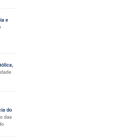
ia e
e
ólica,
sidade
cia do
to das
do