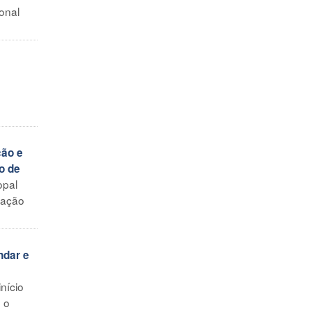
onal
ção e
o de
opal
tação
ndar e
nício
 o