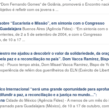
al “Dom Fernando Gomes” de Goiânia, promoverá o Encontro naci
tivo é refletir com os jovens s ...
obre “Eucaristia e Missão”, em sintonia com o Congresso
Buenos Aires (Agência Fides) - “Em sintonia com o
 Guadalajara
orrientes, de 2 a 5 de setembro de 2004, e com o Congresso
 de 10 a 17 ...
tro me ajudou a descobrir o valor da solidariedade, da ora
pela paz e a reconciliação no país”. Dom Vacca Ramirez, Bisp
s) - Pouco tempo atrás, Dom Misael Vacca Ramirez, Bispo de Y
xperiência de refém dos guerrilheiros do ELN (Exército de Liber
o Internacional “será uma grande oportunidade para aprofu
 difundir a paz, a reconciliação e a justiça no mundo…”:
Cidade do México (Agência Fides) - A menos de um mês do i
ana
ogramado para Guadalajara (México), de 10 a 17 de outubro, com