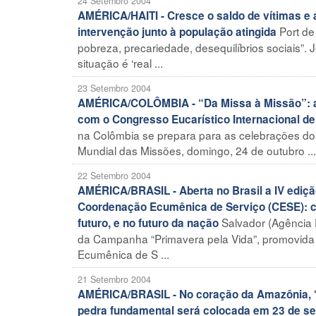
24 Setembro 2004
AMÉRICA/HAITI - Cresce o saldo de vítimas e 
Port de
intervenção junto à população atingida
pobreza, precariedade, desequilíbrios sociais”. 
situação é ‘real ...
23 Setembro 2004
AMÉRICA/COLÔMBIA - “Da Missa à Missão”: as
com o Congresso Eucarístico Internacional de
na Colômbia se prepara para as celebrações do 
Mundial das Missões, domingo, 24 de outubro ...
22 Setembro 2004
AMÉRICA/BRASIL - Aberta no Brasil a IV ediç
Coordenação Ecumênica de Serviço (CESE): cui
Salvador (Agência 
futuro, e no futuro da nação
da Campanha “Primavera pela Vida”, promovida 
Ecumênica de S ...
21 Setembro 2004
AMÉRICA/BRASIL - No coração da Amazônia, “
pedra fundamental será colocada em 23 de se