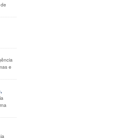
 de
gência
imas e
,
ia
uma
cia