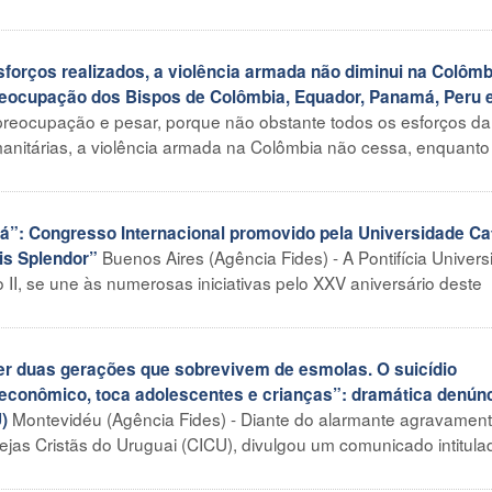
rços realizados, a violência armada não diminui na Colômb
eocupação dos Bispos de Colômbia, Equador, Panamá, Peru 
preocupação e pesar, porque não obstante todos os esforços da
anitárias, a violência armada na Colômbia não cessa, enquanto
”: Congresso Internacional promovido pela Universidade Cat
Buenos Aires (Agência Fides) - A Pontifícia Univer
tis Splendor”
 II, se une às numerosas iniciativas pelo XXV aniversário deste
 duas gerações que sobrevivem de esmolas. O suicídio
 econômico, toca adolescentes e crianças”: dramática denún
Montevidéu (Agência Fides) - Diante do alarmante agravamen
)
ejas Cristãs do Uruguai (CICU), divulgou um comunicado intitula