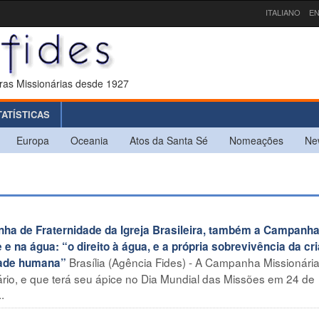
ITALIANO
EN
ras Missionárias desde 1927
TATÍSTICAS
Europa
Oceania
Atos da Santa Sé
Nomeações
Ne
a de Fraternidade da Igreja Brasileira, também a Campanh
e na água: “o direito à água, e a própria sobrevivência da cr
Brasília (Agência Fides) - A Campanha Missionári
edade humana”
rio, e que terá seu ápice no Dia Mundial das Missões em 24 de
.