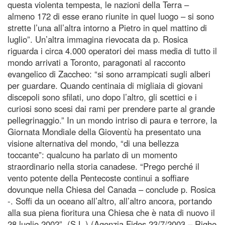
questa violenta tempesta, le nazioni della Terra –
almeno 172 di esse erano riunite in quel luogo – si sono
strette l’una all’altra intorno a Pietro in quel mattino di
luglio”. Un’altra immagina rievocata da p. Rosica
riguarda i circa 4.000 operatori dei mass media di tutto il
mondo arrivati a Toronto, paragonati al racconto
evangelico di Zaccheo: “si sono arrampicati sugli alberi
per guardare. Quando centinaia di migliaia di giovani
discepoli sono sfilati, uno dopo l’altro, gli scettici e i
curiosi sono scesi dai rami per prendere parte al grande
pellegrinaggio.” In un mondo intriso di paura e terrore, la
Giornata Mondiale della Gioventù ha presentato una
visione alternativa del mondo, “di una bellezza
toccante”: qualcuno ha parlato di un momento
straordinario nella storia canadese. “Prego perché il
vento potente della Pentecoste continui a soffiare
dovunque nella Chiesa del Canada – conclude p. Rosica
-. Soffi da un oceano all’altro, all’altro ancora, portando
alla sua piena fioritura una Chiesa che è nata di nuovo il
28 luglio 2002”. (S.L.) (Agenzia Fides 23/7/2003 – Righe