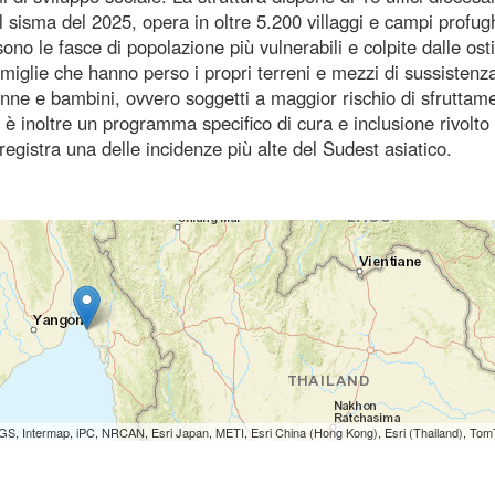
al sisma del 2025, opera in oltre 5.200 villaggi e campi profugh
no le fasce di popolazione più vulnerabili e colpite dalle ostil
e famiglie che hanno perso i propri terreni e mezzi di sussistenz
 donne e bambini, ovvero soggetti a maggior rischio di sfruttam
Vi è inoltre un programma specifico di cura e inclusione rivolto 
gistra una delle incidenze più alte del Sudest asiatico.
S, Intermap, iPC, NRCAN, Esri Japan, METI, Esri China (Hong Kong), Esri (Thailand), To