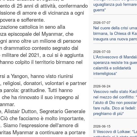
uguaglianza può fermare
nto di 25 anni di attività, confermando
guerra"
issione di amore e di vicinanza a ogni
povera e sofferente.
2026-07-07
zzazione cattolica in seno alla
Nel cuore della crisi uma
nza episcopale del Myanmar, che
birmana, la Chiesa di Ka
inaugura una nuova parr
ogni anno oltre un milione di persone
 un drammatico contesto segnato dal
2026-07-03
o militare del 2021, a cui si è aggiunta
L'Arcivescovo di Mandal
hanno colpito il territorio birmano nel
speranza resiste tra guer
calamità e solidarietà
interreligiosa”
orsi a Yangon, hanno visto riunirsi
, religiosi, donatori, volontari e partner
2026-06-24
a parola: gratitudine. Tutti hanno
Vescovo nello stato Kac
, che ha rinnovato il suo impegno al
nel mezzo del conflitto:
l’aiuto di Dio non possi
Myanmar.
fare nulla. Dico ai fedeli:
re, Alistair Dutton, Segretario Generale
preghiamo di più"
: «Ciò che facciamo è molto importante,
ù. Siamo l'espressione dell'amore di
2026-06-15
aritas Myanmar a continuare a portare
Il Vescovo di Loikaw: "L
cattedrale ci è stata resti