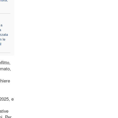
 a
a
zzata
n le
l
litto,
rmato,
ghiere
 2025, e
ative
ni. Per