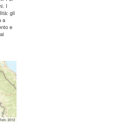
i. I
ità: gli
a a
ento e
ai
mTom, 2012