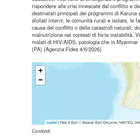
rispondere alle crisi innescate dal conflitto e d
destinatari principali dei programmi di Karuna so
sfollati interni; le comunità rurali e isolate, l
causa del conflitto o delle catastrofi naturali;
malnutrizione nei contesti di forte instabilità. 
malati di HIV/AIDS, patologia che in Myanmar re
(PA) (Agenzia Fides 4/6/2026)
+
−
Leaflet
| Tiles © Esri — Source: Esri, DeLorme, NAVTEQ, USG
Condividi: