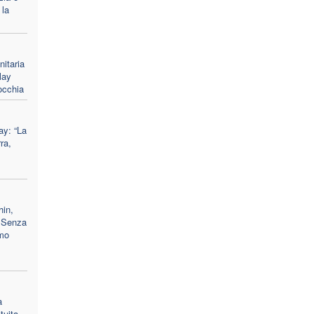
 la
nitaria
lay
occhia
ay: “La
ra,
hin,
 "Senza
amo
a
tuita,