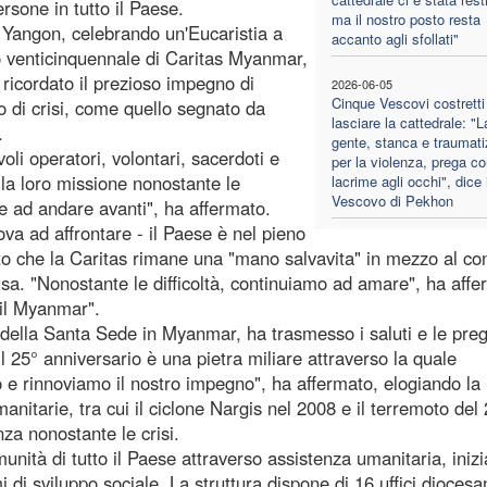
sone in tutto il Paese.
ma il nostro posto resta
 Yangon, celebrando un'Eucaristia a
accanto agli sfollati"
o venticinquennale di Caritas Myanmar,
ricordato il prezioso impegno di
2026-06-05
Cinque Vescovi costretti
o di crisi, come quello segnato da
lasciare la cattedrale: "L
.
gente, stanca e traumati
oli operatori, volontari, sacerdoti e
per la violenza, prega co
 la loro missione nonostante le
lacrime agli occhi", dice i
Vescovo di Pekhon
nge ad andare avanti", ha affermato.
ova ad affrontare - il Paese è nel pieno
eato che la Caritas rimane una "mano salvavita" in mezzo al conf
fusa. "Nonostante le difficoltà, continuiamo ad amare", ha affe
il Myanmar".
 della Santa Sede in Myanmar, ha trasmesso i saluti e le pre
l 25° anniversario è una pietra miliare attraverso la quale
 e rinnoviamo il nostro impegno", ha affermato, elogiando la
itarie, tra cui il ciclone Nargis nel 2008 e il terremoto del
nza nonostante le crisi.
nità di tutto il Paese attraverso assistenza umanitaria, inizi
di sviluppo sociale. La struttura dispone di 16 uffici diocesa