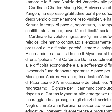
«amore e la Buona Notizia del Vangelo» alle per
Il Cardinale Charles Maung Bo, Arcivescovo di
Yangon, ha espresso gratitudine per il percors
descrivendolo come "amore reso visibile", e ha 
Karuna in tempi di pace e, soprattutto, in temp
conflitti, sfollamento, povertà e difficoltà sociali
Il Cardinale ha voluto ringraziare "gli innumerev
religiosi che hanno continuato silenziosamente
pressioni e le difficoltà, perché l'amore ci spi
Ricordando le attuali sfide che il Myanmar si tr
di una "policrisi" - il Cardinale Bo ha sottolin
alle difficoltà economiche e alla sofferenza dif
invocando "una rinnovata speranza e pace per 
Monsignor Andrea Ferrante, Incaricato d'Affari
di Papa Leone XIV in occasione del Giubileo. "I
ringraziamo il Signore per il cammino compiuto
risposta di Caritas Myanmar alle emergenze uman
incoraggiando a proseguire gli sforzi di assiste
Negli ultimi 25 anni Karuna ha sostenuto le comu
educative, interventi di emergenza e programmi 