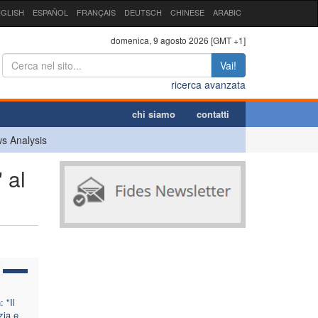
GLISH
ESPAÑOL
FRANÇAIS
DEUTSCH
CHINESE
ARABIC
domenica, 9 agosto 2026 [GMT +1]
Vai!
ricerca avanzata
chi siamo
contatti
s Analysis
 al
 "Il
zia e