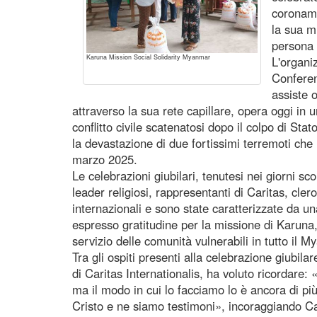
coroname
la sua m
persona 
Karuna Mission Social Solidarity Myanmar
L'organi
Confere
assiste 
attraverso la sua rete capillare, opera oggi in
conflitto civile scatenatosi dopo il colpo di Stat
la devastazione di due fortissimi terremoti che 
marzo 2025.
Le celebrazioni giubilari, tenutesi nei giorni sc
leader religiosi, rappresentanti di Caritas, clero
internazionali e sono state caratterizzate da un
espresso gratitudine per la missione di Karuna
servizio delle comunità vulnerabili in tutto il 
Tra gli ospiti presenti alla celebrazione giubila
di Caritas Internationalis, ha voluto ricordare
ma il modo in cui lo facciamo lo è ancora di pi
Cristo e ne siamo testimoni», incoraggiando C