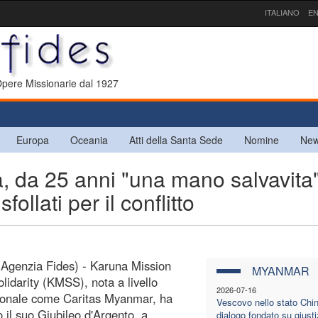
ITALIANO
EN
 Opere Missionarie dal 1927
Europa
Oceania
Atti della Santa Sede
Nomine
New
da 25 anni "una mano salvavita"
follati per il conflitto
Agenzia Fides) - Karuna Mission
MYANMAR
olidarity (KMSS), nota a livello
2026-07-16
ionale come Caritas Myanmar, ha
Vescovo nello stato Chin:
o il suo Giubileo d'Argento, a
dialogo fondato su giusti